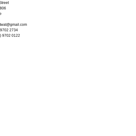
Street
3806
e
stwat@gmail.com
) 9702 2734
3) 9702 0122