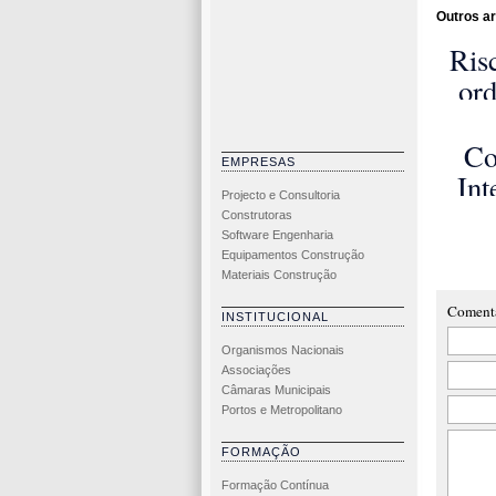
Outros ar
Ris
or
do 
u
Co
EMPRESAS
de
Int
Projecto e Consultoria
se
de 
Construtoras
Software Engenharia
Man
Equipamentos Construção
Pás 
Materiais Construção
Eó
Coment
INSTITUCIONAL
Organismos Nacionais
Associações
Câmaras Municipais
Portos e Metropolitano
FORMAÇÃO
Formação Contínua