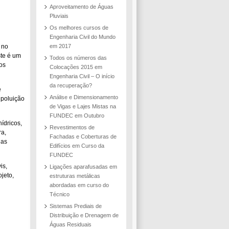
Aproveitamento de Águas
Pluviais
Os melhores cursos de
Engenharia Civil do Mundo
 no
em 2017
ste é um
Todos os números das
os
Colocações 2015 em
Engenharia Civil – O início
da recuperação?
e
Análise e Dimensionamento
 poluição
de Vigas e Lajes Mistas na
FUNDEC em Outubro
ídricos,
Revestimentos de
ra,
Fachadas e Coberturas de
ias
Edifícios em Curso da
FUNDEC
is,
Ligações aparafusadas em
jeto,
estruturas metálicas
abordadas em curso do
Técnico
Sistemas Prediais de
Distribuição e Drenagem de
Águas Residuais