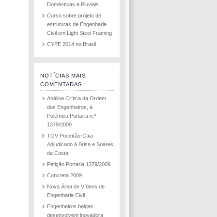
Domésticas e Pluviais
Curso sobre projeto de
estruturas de Engenharia
Civil em Light Steel Framing
CYPE 2014 no Brasil
NOTÍCIAS MAIS
COMENTADAS
Análise Crítica da Ordem
dos Engenheiros, à
Polémica Portaria n.º
1379/2009
TGV Poceirão-Caia
Adjudicado à Brisa e Soares
da Costa
Petição Portaria 1379/2009
Concreta 2009
Nova Área de Vídeos de
Engenharia Civil
Engenheiros belgas
desenvolvem inovadora