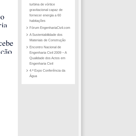
turbina de vórtice
gravitacional capaz de
co
fornecer energia a 60
habitações
ia
Fórum EngenhariaCivil.com
a
A Sustentabilidade dos
das
cebe
Materiais de Construção
 da
Encontro Nacional de
ição
Engenharia Civil 2009 – A
a de
Qualidade dos Actos em
Engenharia Civil
 de
ia
4.ª Expo Conferência da
ha
e
Água