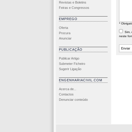
Revistas e Boletins
Feiras e Congressos
EMPREGO
* Obrigat
Oferta
Sim, d
Procura
neste for
Anunciar
PUBLICAÇÃO
Publicar Artigo
Submeter Ficheiro
Sugerir Ligação
ENGENHARIACIVIL.COM
Acerca de...
Contactos
Denunciar conteúdo