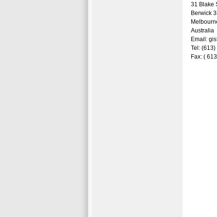
31 Blake 
Berwick 
Melbourn
Australia
Email: gi
Tel: (613
Fax: ( 61