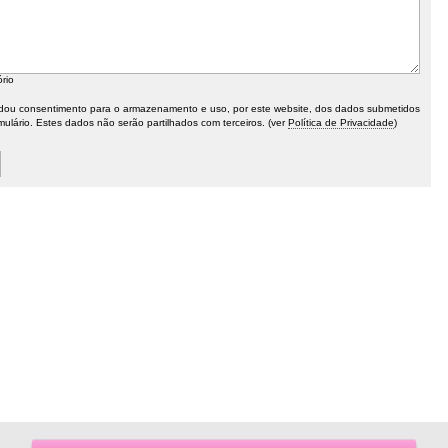
ório
ou consentimento para o armazenamento e uso, por este website, dos dados submetidos
mulário. Estes dados não serão partilhados com terceiros. (ver
Política de Privacidade
)