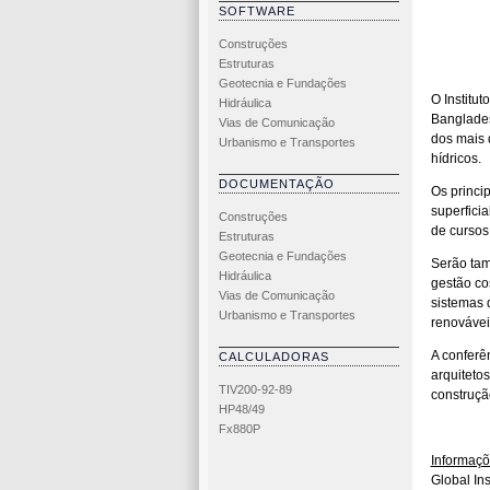
SOFTWARE
Construções
Estruturas
Geotecnia e Fundações
O Institu
Hidráulica
Banglade
Vias de Comunicação
dos mais 
Urbanismo e Transportes
hídricos.
DOCUMENTAÇÃO
Os princi
superfici
Construções
de cursos
Estruturas
Geotecnia e Fundações
Serão tam
Hidráulica
gestão cos
Vias de Comunicação
sistemas 
Urbanismo e Transportes
renovávei
A conferê
CALCULADORAS
arquiteto
TIV200-92-89
construção
HP48/49
Fx880P
Informaç
Global In