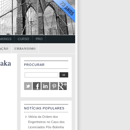
NKINGS
CURSO
PRO
AÇÃO
URBANISMO
haka
PROCURAR
NOTÍCIAS POPULARES
Vitória da Ordem dos
Engenheiros no Caso dos
Licenciados Pós-Bolonha