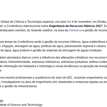
to Global de Ciência e Tecnologia organiza, nos dias 3 e 4 de novembro, em Dhaka,
sh, a
Conferência Internacional sobre
Engenharia de Recursos Hídricos 2017
. E
destacados eventos, do Sudeste asiático, na área da
hidráulica
e gestão de recurs
pais temas da Conferência serão a gestão de recursos hídricos, água subterrânea 
al, irrigação, drenagem de água, políticas da água, planeamento regional e urbano,
 de água, água potável e gestão de sistemas de drenagem de águas residuais.
bém abordados tópicos como a influência das alterações climáticas nos recursos h
teira, hidroeletricidade, estruturas hidráulicas, estruturas portuárias, defesa costei
de informação em hidráulica e hidrologia e novas tendências na geração de energ
s.
ncia reunirá profissionais e académicos do setor de AEC, incluindo engenheiros civ
s, investigadores na área de engenharia civil, estudantes e empresas ligadas ao pro
 e gestão de infraestruturas.
ões
stitute of Science and Technology