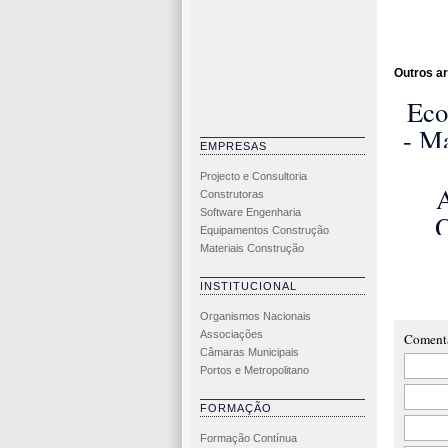
Outros ar
Eco
- M
EMPRESAS
Mu
Projecto e Consultoria
Co
Construtoras
Software Engenharia
Su
O
Equipamentos Construção
Co
Materiais Construção
Int
INSTITUCIONAL
de R
Organismos Nacionais
e 
Associações
Coment
Câmaras Municipais
Sus
Portos e Metropolitano
FORMAÇÃO
Formação Contínua