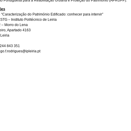
o Portuguesa para a Reabilitação Urbana e Proteção do Património (APRUPP).
ões
“Caracterização do Património Edificado: conhecer para intervir”
STG – Instituto Politécnico de Leiria
 – Morro do Lena
ieiro, Apartado 4163
Leiria
 244 843 351
go.f.rodrigues@ipleiria.pt