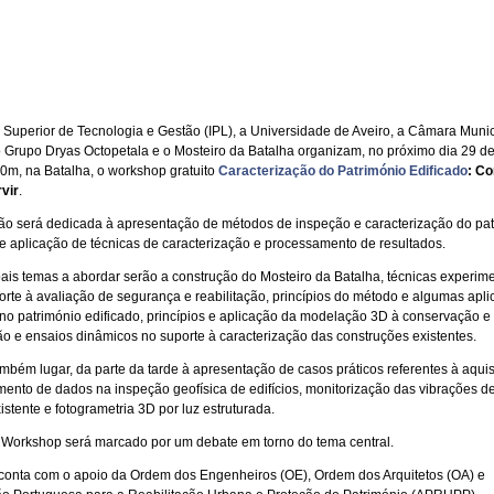
to Superior de Tecnologia e Gestão (IPL), a Universidade de Aveiro, a Câmara Munic
o Grupo Dryas Octopetala e o Mosteiro da Batalha organizam, no próximo dia 29 de
0m, na Batalha, o workshop gratuito
Caracterização do Património Edificado
: C
rvir
.
ão será dedicada à apresentação de métodos de inspeção e caracterização do pa
 e aplicação de técnicas de caracterização e processamento de resultados.
pais temas a abordar serão a construção do Mosteiro da Batalha, técnicas experime
rte à avaliação de segurança e reabilitação, princípios do método e algumas apl
no património edificado, princípios e aplicação da modelação 3D à conservação e
ção e ensaios dinâmicos no suporte à caracterização das construções existentes.
mbém lugar, da parte da tarde à apresentação de casos práticos referentes à aquis
ento de dados na inspeção geofísica de edifícios, monitorização das vibrações d
xistente e fotogrametria 3D por luz estruturada.
o Workshop será marcado por um debate em torno do tema central.
conta com o apoio da Ordem dos Engenheiros (OE), Ordem dos Arquitetos (OA) e