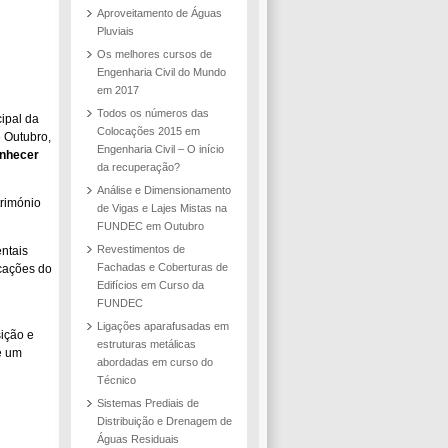
Aproveitamento de Águas
Pluviais
Os melhores cursos de
Engenharia Civil do Mundo
em 2017
Todos os números das
ipal da
Colocações 2015 em
 Outubro,
Engenharia Civil – O início
onhecer
da recuperação?
Análise e Dimensionamento
trimónio
de Vigas e Lajes Mistas na
FUNDEC em Outubro
Revestimentos de
ntais
Fachadas e Coberturas de
icações do
Edifícios em Curso da
FUNDEC
Ligações aparafusadas em
ição e
estruturas metálicas
e um
abordadas em curso do
Técnico
Sistemas Prediais de
Distribuição e Drenagem de
Águas Residuais