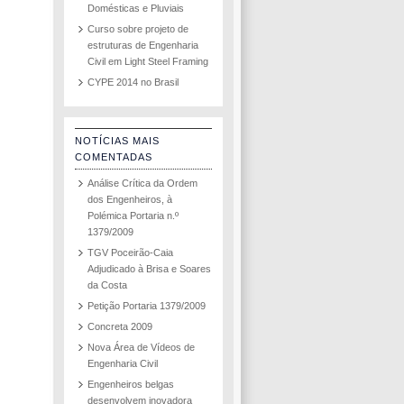
Domésticas e Pluviais
Curso sobre projeto de
estruturas de Engenharia
Civil em Light Steel Framing
CYPE 2014 no Brasil
NOTÍCIAS MAIS
COMENTADAS
Análise Crítica da Ordem
dos Engenheiros, à
Polémica Portaria n.º
1379/2009
TGV Poceirão-Caia
Adjudicado à Brisa e Soares
da Costa
Petição Portaria 1379/2009
Concreta 2009
Nova Área de Vídeos de
Engenharia Civil
Engenheiros belgas
desenvolvem inovadora