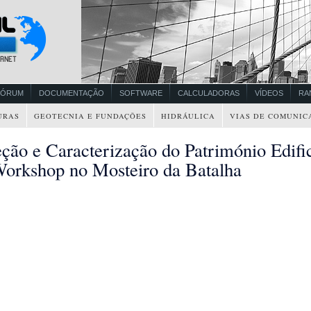
FÓRUM
DOCUMENTAÇÃO
SOFTWARE
CALCULADORAS
VÍDEOS
RA
URAS
GEOTECNIA E FUNDAÇÕES
HIDRÁULICA
VIAS DE COMUNIC
eção e Caracterização do Património Edifi
orkshop no Mosteiro da Batalha