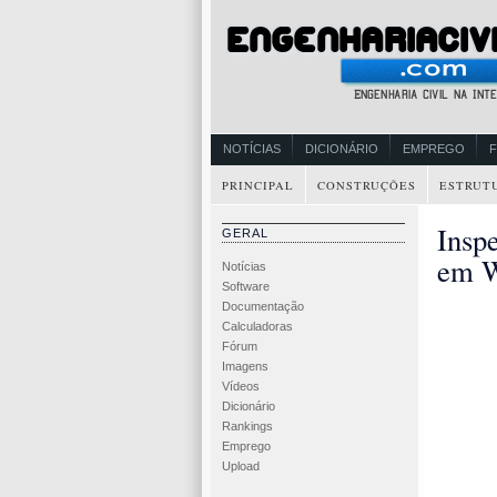
NOTÍCIAS
DICIONÁRIO
EMPREGO
PRINCIPAL
CONSTRUÇÕES
ESTRUT
Insp
GERAL
em W
Notícias
Software
Documentação
Calculadoras
Fórum
Imagens
Vídeos
Dicionário
Rankings
Emprego
Upload