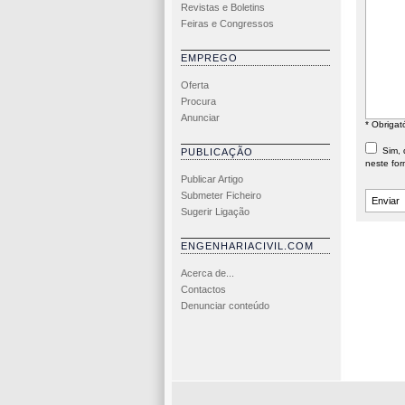
Revistas e Boletins
Feiras e Congressos
EMPREGO
Oferta
Procura
Anunciar
* Obrigat
Sim, d
PUBLICAÇÃO
neste for
Publicar Artigo
Submeter Ficheiro
Sugerir Ligação
ENGENHARIACIVIL.COM
Acerca de...
Contactos
Denunciar conteúdo