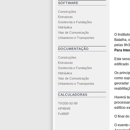
SOFTWARE
Construções
Estruturas
Geotecnia e Fundações
Hidráulica
Vias de Comunicação
O Institu
Urbanismo e Transportes
Batalha, 
pelas 9h3
DOCUMENTAÇÃO
Para Inte
Construções
Esta sess
Estruturas
edificado
Geotecnia e Fundações
Os princi
Hidráulica
como supo
Vias de Comunicação
georadar 
Urbanismo e Transportes
reabilita
CALCULADORAS
Haverá ta
processam
TIV200-92-89
edifício e
HP48/49
Fx880P
O final d
O evento 