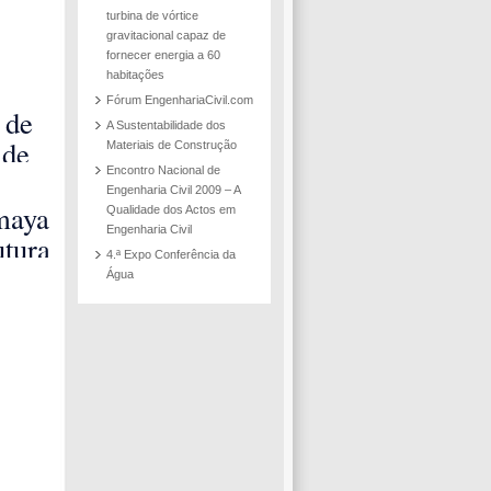
turbina de vórtice
gravitacional capaz de
fornecer energia a 60
habitações
Fórum EngenhariaCivil.com
 de
A Sustentabilidade dos
 de
Materiais de Construção
Encontro Nacional de
Engenharia Civil 2009 – A
as e
maya
Qualidade dos Actos em
Engenharia Civil
s de
utura
4.ª Expo Conferência da
 na
Água
 em
do
o
o
o