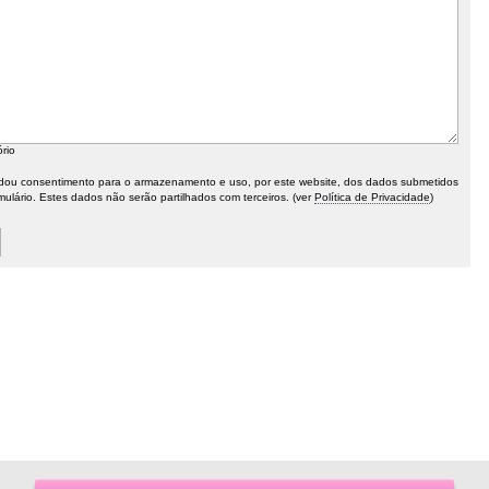
ório
ou consentimento para o armazenamento e uso, por este website, dos dados submetidos
mulário. Estes dados não serão partilhados com terceiros. (ver
Política de Privacidade
)