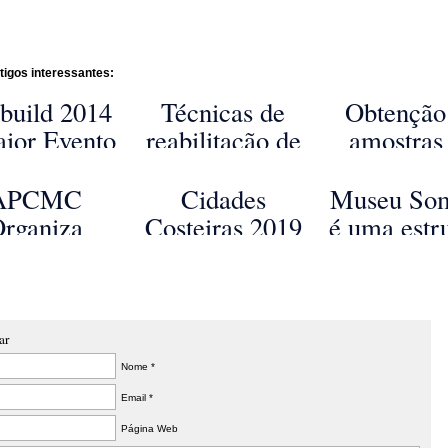
tigos interessantes:
build 2014
Técnicas de
Obtenção
aior Evento
reabilitação de
amostras
ndial de
construções
águas
nstrução
abordadas em
subterrâne
APCMC
Cidades
Museu So
stentável
curso
parâmetro
rganiza
Costeiras 2019
é uma estr
coordenado por
campo
nferência
singular
Fernando
abordada
ernacional
Cidade 
Branco, João
curso n
eabilitação
Méxic
Gome...
Técnic
Construção
ar
tentável no
Nome *
Porto
Email *
Página Web