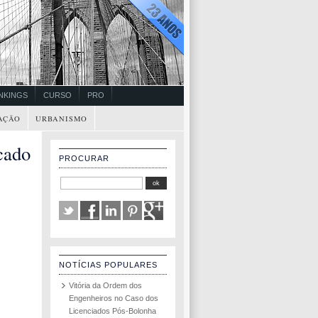
NKINGS
CURSO
PRO
AÇÃO
URBANISMO
cado
PROCURAR
NOTÍCIAS POPULARES
Vitória da Ordem dos
Engenheiros no Caso dos
Licenciados Pós-Bolonha