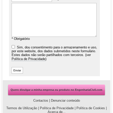
* Obrigatório
Sim, dou consentimento para o armazenamento e uso,
por este website, dos dados submetidos neste formulário.
Estes dados não serão partilhados com terceiros. (ver
Política de Privacidade
)
Quero divulgar a minha empresa ou produto no EngenhariaCivil.com
Contactos
|
Denunciar conteúdo
Termos de Utilização
|
Política de Privacidade
|
Política de Cookies
|
Acerca de...