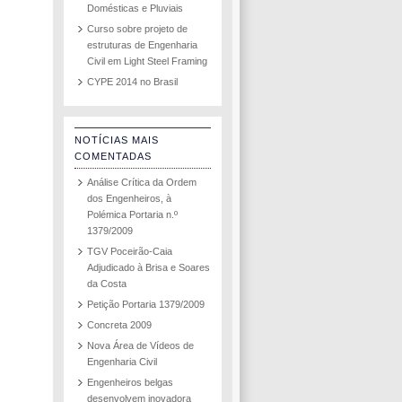
Domésticas e Pluviais
Curso sobre projeto de
estruturas de Engenharia
Civil em Light Steel Framing
CYPE 2014 no Brasil
NOTÍCIAS MAIS
COMENTADAS
Análise Crítica da Ordem
dos Engenheiros, à
Polémica Portaria n.º
1379/2009
TGV Poceirão-Caia
Adjudicado à Brisa e Soares
da Costa
Petição Portaria 1379/2009
Concreta 2009
Nova Área de Vídeos de
Engenharia Civil
Engenheiros belgas
desenvolvem inovadora