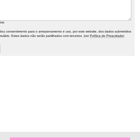
ório
ou consentimento para o armazenamento e uso, por este website, dos dados submetidos
mulário. Estes dados não serão partilhados com terceiros. (ver
Política de Privacidade
)