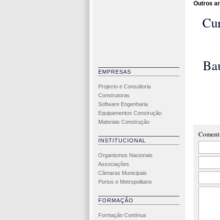
Outros ar
Cur
reab
est
Ba
EMPRESAS
Projecto e Consultoria
Int
Construtoras
de 
Software Engenharia
Equipamentos Construção
Tec
Materiais Construção
Co
Coment
INSTITUCIONAL
Organismos Nacionais
Associações
Câmaras Municipais
Portos e Metropolitano
FORMAÇÃO
Formação Contínua