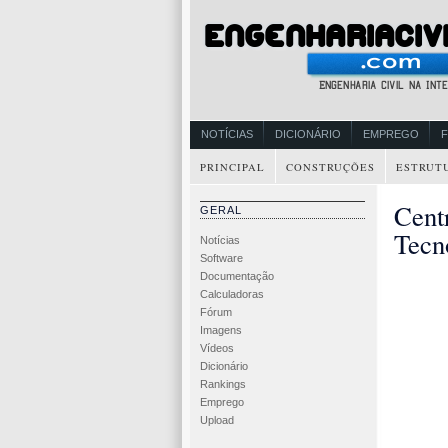
NOTÍCIAS
DICIONÁRIO
EMPREGO
PRINCIPAL
CONSTRUÇÕES
ESTRUT
Cent
GERAL
Tecn
Notícias
Software
Documentação
Calculadoras
Fórum
Imagens
Vídeos
Dicionário
Rankings
Emprego
Upload