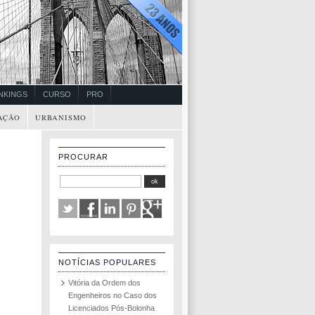
NKINGS
CURSO
PRO
AÇÃO
URBANISMO
PROCURAR
NOTÍCIAS POPULARES
Vitória da Ordem dos
Engenheiros no Caso dos
Licenciados Pós-Bolonha