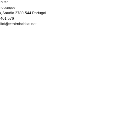
bitat
cnoparque
, Anadia 3780-544 Portugal
 401 576
itat@centrohabitat.net