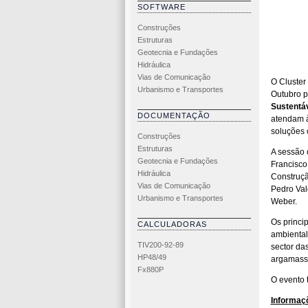
SOFTWARE
Construções
Estruturas
Geotecnia e Fundações
Hidráulica
Vias de Comunicação
O Cluster
Urbanismo e Transportes
Outubro p
Sustentá
DOCUMENTAÇÃO
atendam à
soluções 
Construções
Estruturas
A sessão 
Geotecnia e Fundações
Francisco
Hidráulica
Construçã
Vias de Comunicação
Pedro Val
Urbanismo e Transportes
Weber.
Os princip
CALCULADORAS
ambiental
TIV200-92-89
sector da
HP48/49
argamassas
Fx880P
O evento 
Informaç