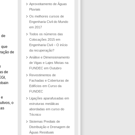
Aproveitamento de Águas
Pluviais
Os melhores cursos de
Engenharia Civil do Mundo
em 2017
Todos os números das
5 de
Colocações 2015 em
Engenharia Civil – O início
o que
da recuperação?
ração de
Análise e Dimensionamento
de Vigas e Lajes Mistas na
r
FUNDEC em Outubro
as de
Revestimentos de
EGI,
Fachadas e Coberturas de
obain
Edifícios em Curso da
FUNDEC
 e
Ligações aparafusadas em
tivos, o
estruturas metálicas
das
abordadas em curso do
Técnico
Sistemas Prediais de
Distribuição e Drenagem de
Águas Residuais