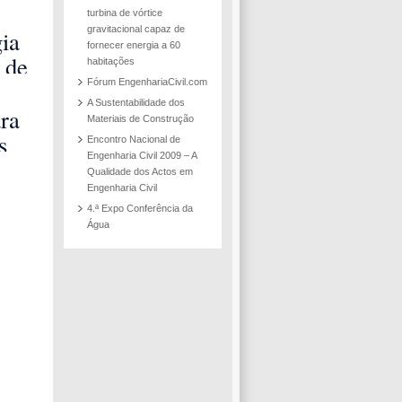
turbina de vórtice
gravitacional capaz de
ia
fornecer energia a 60
 de
habitações
ento
Fórum EngenhariaCivil.com
A Sustentabilidade dos
tico
ra
Materiais de Construção
turas
s
Encontro Nacional de
Engenharia Civil 2009 – A
o
s de
Qualidade dos Actos em
ida
e
Engenharia Civil
dá
4.ª Expo Conferência da
ção
Água
m
ham