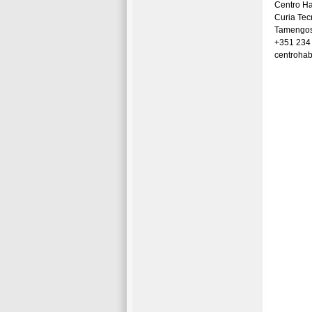
Centro Ha
Curia Te
Tamengos
+351 234
centrohab