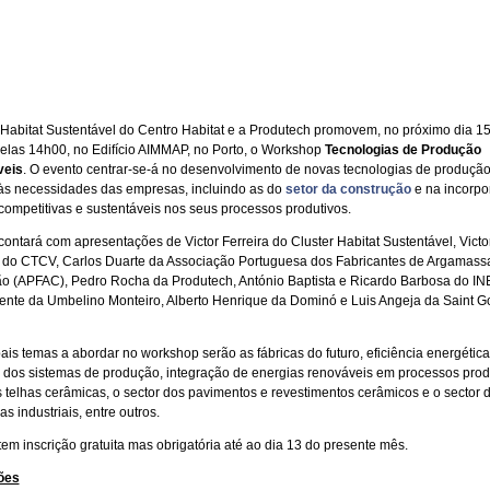
 Habitat Sustentável do Centro Habitat e a Produtech promovem, no próximo dia 1
elas 14h00, no Edifício AIMMAP, no Porto, o Workshop
Tecnologias de Produção
veis
. O evento centrar-se-á no desenvolvimento de novas tecnologias de produçã
s necessidades das empresas, incluindo as do
setor da construção
e na incorpo
competitivas e sustentáveis nos seus processos produtivos.
contará com apresentações de Victor Ferreira do Cluster Habitat Sustentável, Victo
 do CTCV, Carlos Duarte da Associação Portuguesa dos Fabricantes de Argamass
o (APFAC), Pedro Rocha da Produtech, António Baptista e Ricardo Barbosa do IN
ente da Umbelino Monteiro, Alberto Henrique da Dominó e Luis Angeja da Saint G
ais temas a abordar no workshop serão as fábricas do futuro, eficiência energética
 dos sistemas de produção, integração de energias renováveis em processos produ
s telhas cerâmicas, o sector dos pavimentos e revestimentos cerâmicos e o sector 
 industriais, entre outros.
tem inscrição gratuita mas obrigatória até ao dia 13 do presente mês.
ões