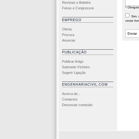
Revistas e Boletins
* Obrigat
Feiras e Congressos
Sim, d
EMPREGO
neste for
Oferta
Procura
Anunciar
PUBLICAÇÃO
Publicar Artigo
Submeter Ficheiro
Sugerir Ligação
ENGENHARIACIVIL.COM
Acerca de...
Contactos
Denunciar conteúdo