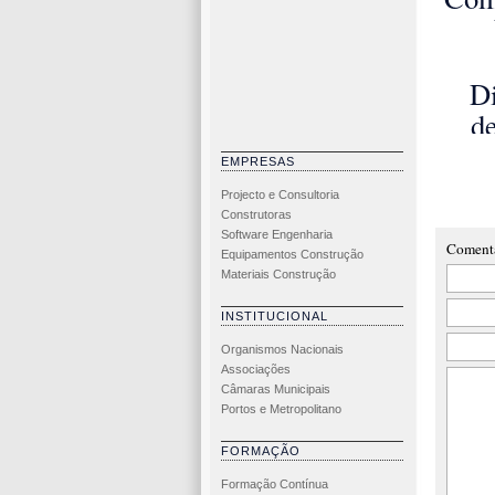
Es
D
d
nov
EMPRESAS
Projecto e Consultoria
dim
Construtoras
Software Engenharia
de 
Coment
Equipamentos Construção
ro
Materiais Construção
INSTITUCIONAL
Organismos Nacionais
Associações
Câmaras Municipais
Portos e Metropolitano
FORMAÇÃO
Formação Contínua