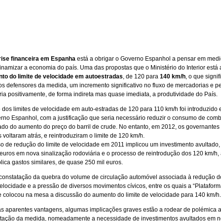
rise financeira em Espanha
está a obrigar o Governo Espanhol a pensar em med
namizar a economia do país. Uma das propostas que o Ministério do Interior está 
to do limite de velocidade em autoestradas
, de 120 para
140 km/h
, o que signif
s defensores da medida, um incremento significativo no fluxo de mercadorias e p
ria positivamente, de forma indireta mas quase imediata, a produtividade do País.
 dos limites de velocidade em auto-estradas de 120 para 110 km/h foi introduzido
rno Espanhol, com a justificação que seria necessário reduzir o consumo de combu
ado do aumento do preço do barril de crude. No entanto, em 2012, os governantes
voltaram atrás, e reintroduziram o limite de 120 km/h.
o de redução do limite de velocidade em 2011 implicou um investimento avultado,
 euros em nova sinalização rodoviária e o processo de reintrodução dos 120 km/h,
lica gastos similares, de quase 250 mil euros.
 constatação da quebra do volume de circulação automóvel associada à redução do
velocidade e a pressão de diversos movimentos cívicos, entre os quais a “Platafor
e colocou na mesa a discussão do aumento do limite de velocidade para 140 km/h.
s aparentes vantagens, algumas implicações graves estão a rodear de polémica a
tação da medida, nomeadamente a necessidade de investimentos avultados em 