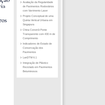
Avaliação da Regularidade
ria
de Pavimentos Rodoviários
o a
com Varrimento Laser
Projeto Conceptual de uma
ros
Quinta Vertical Urbana em
ida
Singapura
nha
China Constrói Ponte
os
Transparente com 430 m de
iar a
Comprimento
 do
Indicadores de Estado de
Conservação dos
Pavimentos
LanDTM 6.1
Integração de Plástico
Reciclado em Pavimentos
Betuminosos