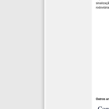
sinalizaç
rodoviária
Outros ar
Com