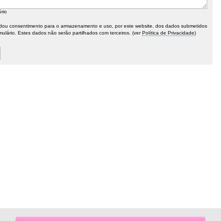
ório
ou consentimento para o armazenamento e uso, por este website, dos dados submetidos
mulário. Estes dados não serão partilhados com terceiros. (ver
Política de Privacidade
)