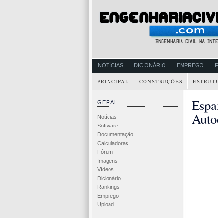
NOTÍCIAS
DICIONÁRIO
EMPREGO
PRINCIPAL
CONSTRUÇÕES
ESTRUT
Espa
GERAL
Auto
Notícias
Software
Documentação
Calculadoras
Fórum
Imagens
Vídeos
Dicionário
Rankings
Emprego
Upload