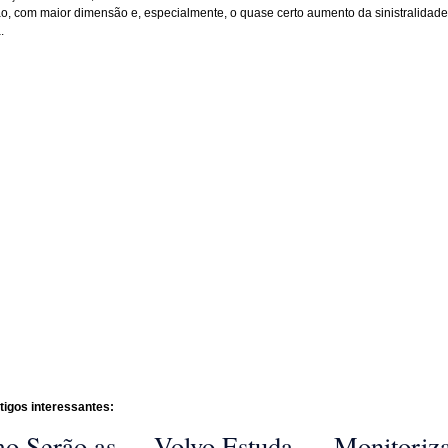
ão, com maior dimensão e, especialmente, o quase certo aumento da sinistralidade
.
tigos interessantes:
o Serão as
Volvo Estuda
Monitoriz