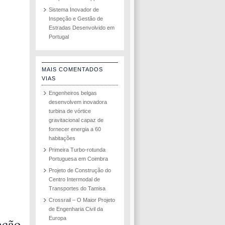
Sistema Inovador de
Inspeção e Gestão de
Estradas Desenvolvido em
Portugal
MAIS COMENTADOS
VIAS
Engenheiros belgas
desenvolvem inovadora
turbina de vórtice
gravitacional capaz de
fornecer energia a 60
habitações
Primeira Turbo-rotunda
Portuguesa em Coimbra
Projeto de Construção do
Centro Intermodal de
Transportes do Tamisa
Crossrail – O Maior Projeto
de Engenharia Civil da
ação
Europa