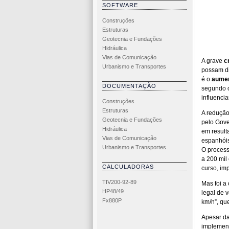
SOFTWARE
Construções
Estruturas
Geotecnia e Fundações
Hidráulica
Vias de Comunicação
A grave
c
Urbanismo e Transportes
possam di
é o
aumen
DOCUMENTAÇÃO
segundo o
influencia
Construções
Estruturas
A redução
Geotecnia e Fundações
pelo Gove
Hidráulica
em result
Vias de Comunicação
espanhóis 
Urbanismo e Transportes
O process
a 200 mil
CALCULADORAS
curso, imp
TIV200-92-89
Mas foi a
HP48/49
legal de 
Fx880P
km/h”, qu
Apesar da
implemen