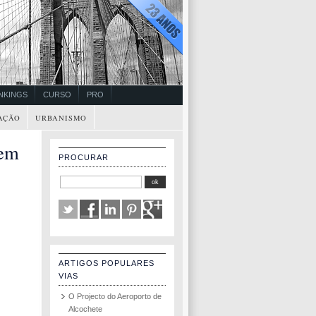
NKINGS
CURSO
PRO
AÇÃO
URBANISMO
 em
PROCURAR
ARTIGOS POPULARES
VIAS
O Projecto do Aeroporto de
Alcochete