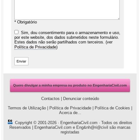
* Obrigatório
Sim, dou consentimento para o armazenamento e uso,
por este website, dos dados submetidos neste formulário.
Estes dados não serão partilhados com terceiros. (ver
Política de Privacidade
)
Quero divulgar a minha empresa ou produto no EngenhariaCivil.com
Contactos
|
Denunciar conteúdo
Termos de Utilização
|
Política de Privacidade
|
Política de Cookies
|
Acerca de...
Copyright © 2001-2026 ·
EngenhariaCivil.com
· Todos os direitos
Reservados | EngenhariaCivil.com e Eng&nh@ri@civil são marcas
registadas