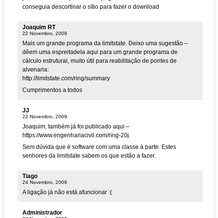
conseguia descortinar o sítio para fazer o download
Joaquim RT
22 Novembro, 2009
Mais um grande programa da limitstate. Deixo uma sugestão –
dêem uma espreitadela aqui para um grande programa de
cálculo estrutural, muito útil para reabilitação de pontes de
alvenaria:
http://limitstate.com/ring/summary
Cumprimentos a todos
JJ
22 Novembro, 2009
Joaquim, também já foi publicado aqui –
https://www.engenhariacivil.com/ring-20j
Sem dúvida que é software com uma classe à parte. Estes
senhores da limitstate sabem os que estão a fazer.
Tiago
24 Novembro, 2009
A ligação já não está afuncionar :(
Administrador