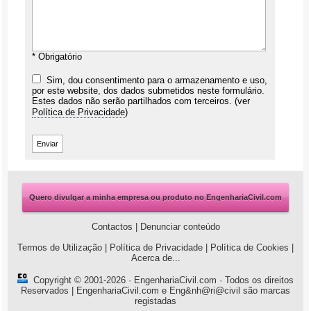
* Obrigatório
Sim, dou consentimento para o armazenamento e uso,
por este website, dos dados submetidos neste formulário.
Estes dados não serão partilhados com terceiros. (ver
Política de Privacidade
)
Quero divulgar a minha empresa ou produto no EngenhariaCivil.com
Contactos
|
Denunciar conteúdo
Termos de Utilização
|
Política de Privacidade
|
Política de Cookies
|
Acerca de...
Copyright © 2001-2026 ·
EngenhariaCivil.com
· Todos os direitos
Reservados | EngenhariaCivil.com e Eng&nh@ri@civil são marcas
registadas