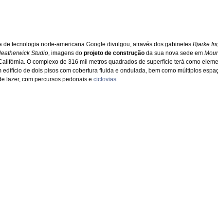
 de tecnologia norte-americana Google divulgou, através dos gabinetes
Bjarke In
eatherwick Studio
, imagens do
projeto de construção
da sua nova sede em
Moun
 Califórnia. O complexo de 316 mil metros quadrados de superfície terá como elem
m edifício de dois pisos com cobertura fluida e ondulada, bem como múltiplos espa
de lazer, com percursos pedonais e
ciclovias
.