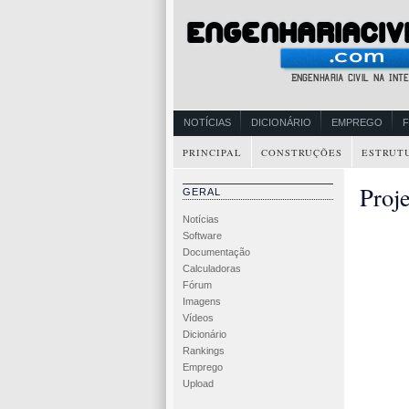
NOTÍCIAS
DICIONÁRIO
EMPREGO
PRINCIPAL
CONSTRUÇÕES
ESTRUT
Proj
GERAL
Notícias
Software
Documentação
Calculadoras
Fórum
Imagens
Vídeos
Dicionário
Rankings
Emprego
Upload