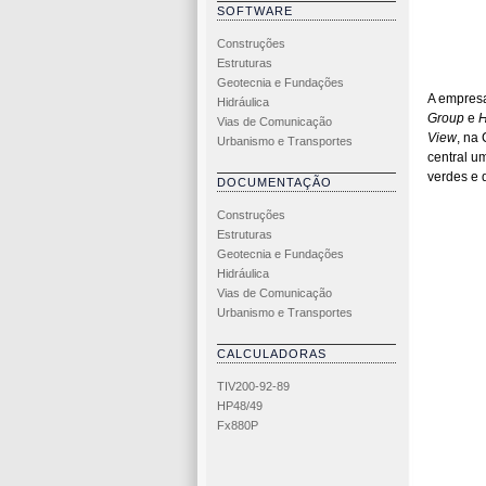
SOFTWARE
Construções
Estruturas
Geotecnia e Fundações
A empresa
Hidráulica
Group
e
H
Vias de Comunicação
View
, na
Urbanismo e Transportes
central u
verdes e 
DOCUMENTAÇÃO
Construções
Estruturas
Geotecnia e Fundações
Hidráulica
Vias de Comunicação
Urbanismo e Transportes
CALCULADORAS
TIV200-92-89
HP48/49
Fx880P