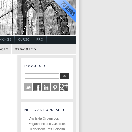
NKINGS
CURSO
PRO
AÇÃO
URBANISMO
PROCURAR
NOTÍCIAS POPULARES
Vitória da Ordem dos
Engenheiros no Caso dos
Licenciados Pós-Bolonha