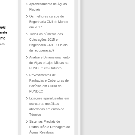
Aproveitamento de Águas
Pluviais
Os melhores cursos de
Engenharia Civil do Mundo
gels
em 2017
tain
Todos os números das
ento
Colocações 2015 em
ços
Engenharia Civil – O início
da recuperação?
Análise e Dimensionamento
de Vigas e Lajes Mistas na
FUNDEC em Outubro
Revestimentos de
Fachadas e Coberturas de
Edifícios em Curso da
FUNDEC
Ligações aparafusadas em
estruturas metálicas
abordadas em curso do
Técnico
Sistemas Prediais de
Distribuição e Drenagem de
Águas Residuais