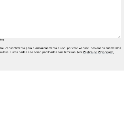
ório
ou consentimento para o armazenamento e uso, por este website, dos dados submetidos
mulário. Estes dados não serão partilhados com terceiros. (ver
Política de Privacidade
)