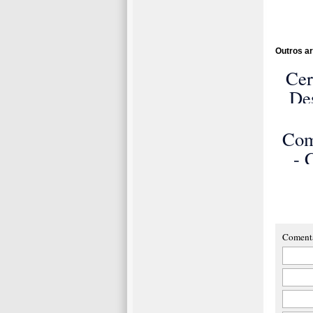
Outros ar
Cer
De
Ene
Ed
Com
A
- 
Int
de 
Fe
Coment