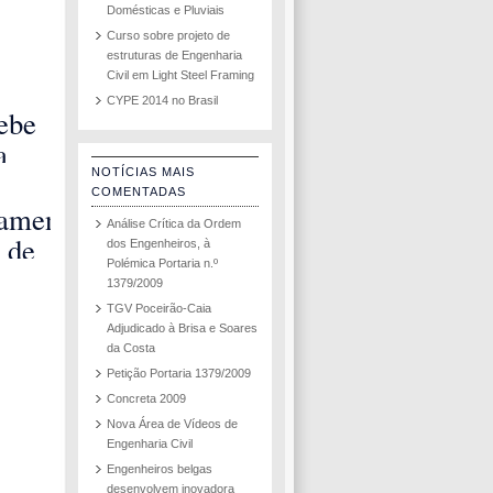
Domésticas e Pluviais
Curso sobre projeto de
estruturas de Engenharia
Civil em Light Steel Framing
CYPE 2014 no Brasil
ebe
a
onal
NOTÍCIAS MAIS
COMENTADAS
amento
Análise Crítica da Ordem
ão e
l de
dos Engenheiros, à
Polémica Portaria n.º
m de
ões
1379/2009
tos
 em
TGV Poceirão-Caia
Adjudicado à Brisa e Soares
a
da Costa
Petição Portaria 1379/2009
Concreta 2009
Nova Área de Vídeos de
Engenharia Civil
Engenheiros belgas
desenvolvem inovadora