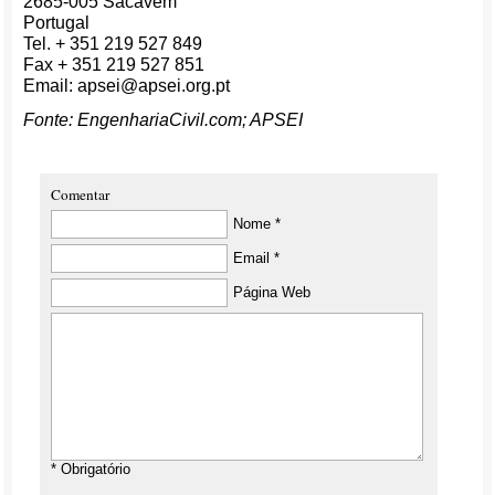
2685-005 Sacavém
Portugal
Tel. + 351 219 527 849
Fax + 351 219 527 851
Email: apsei@apsei.org.pt
Fonte: EngenhariaCivil.com; APSEI
Comentar
Nome *
Email *
Página Web
* Obrigatório