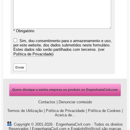
* Obrigatório
Sim, dou consentimento para o armazenamento e uso,
por este website, dos dados submetidos neste formulário.
Estes dados não serão partilhados com terceiros. (ver
Política de Privacidade
)
Quero divulgar a minha empresa ou produto no EngenhariaCivil.com
Contactos
|
Denunciar conteúdo
Termos de Utilização
|
Política de Privacidade
|
Política de Cookies
|
Acerca de...
Copyright © 2001-2026 ·
EngenhariaCivil.com
· Todos os direitos
Reservados | EngenhariaCivil.com e Eng&nh@ri@civil são marcas