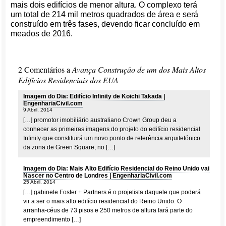
mais dois edifícios de menor altura. O complexo terá
um total de 214 mil metros quadrados de área e será
construído em três fases, devendo ficar concluído em
meados de 2016.
2 Comentários a
Avança Construção de um dos Mais Altos
Edifícios Residenciais dos EUA
Imagem do Dia: Edifício Infinity de Koichi Takada |
EngenhariaCivil.com
9 Abril, 2014
[…] promotor imobiliário australiano Crown Group deu a
conhecer as primeiras imagens do projeto do edifício residencial
Infinity que constituirá um novo ponto de referência arquitetónico
da zona de Green Square, no […]
Imagem do Dia: Mais Alto Edifício Residencial do Reino Unido vai
Nascer no Centro de Londres | EngenhariaCivil.com
25 Abril, 2014
[…] gabinete Foster + Partners é o projetista daquele que poderá
vir a ser o mais alto edifício residencial do Reino Unido. O
arranha-céus de 73 pisos e 250 metros de altura fará parte do
empreendimento […]