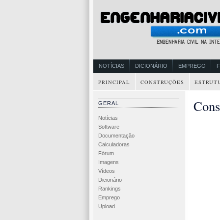
NOTÍCIAS
DICIONÁRIO
EMPREGO
PRINCIPAL
CONSTRUÇÕES
ESTRUT
Cons
GERAL
Notícias
Software
Documentação
Calculadoras
Fórum
Imagens
Vídeos
Dicionário
Rankings
Emprego
Upload