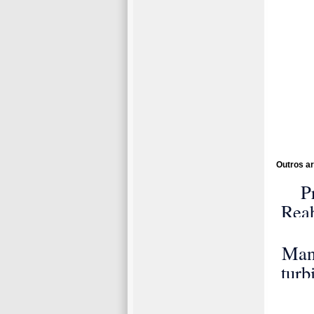
Outros ar
P
Reab
Man
B
turb
co