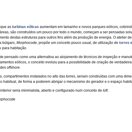
 que as
turbinas eólicas
aumentam em tamanho e novos parques eólicos, cobrind
áreas, são construídos um pouco por todo o mundo, começam a ser pensadas sol
mento destas estruturas para outros fins além da produção de energia. O atelier de
ra búlgaro,
Morphocode
, propõe um conceito pouco usual, de utilização de
torres 
s
para habitação.
nte pensado como uma alternativa ao alojamento de técnicos de inspeção e manu
amentos eólicos, o conceito evoluiu para a possibilidade de criação de verdadeira
ades
offshore
.
s, compartimentos instalados no alto das torres, seriam construídas com uma dim
ao habitual, de forma a poderem abrigar o mecanismo do gerador e o espaço habita
interior seria minimalista, aberto e configurado num conceito de
loft
.
orphocode