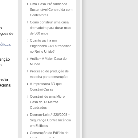
Uma Casa Pré-fabricada
Sustentável Construída com
Contentores
Como construir uma casa
o
de madeira para durar mais
uções de
de 500 anos
Quanto ganha um
eólicas
Engenheiro Civil a trabalhar
no Reino Unido?
Antilia – A Maior Casa do
tenção
Mundo
s
Processo de produção de
madeira para construção
ensão
A Impressora 3D que
cional.
Constrói Casas
Construindo uma Micro
Casa de 13 Metros
Quadrados
Decreto-Lei n.º 220/2008 –
Segurança Contra Incêndio
em Edifícios
Construção de Edifício de