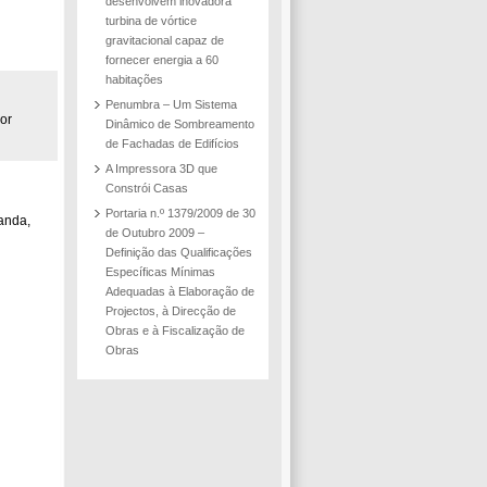
desenvolvem inovadora
r
turbina de vórtice
gravitacional capaz de
fornecer energia a 60
habitações
Penumbra – Um Sistema
or
Dinâmico de Sombreamento
de Fachadas de Edifícios
A Impressora 3D que
Constrói Casas
Portaria n.º 1379/2009 de 30
landa,
de Outubro 2009 –
Definição das Qualificações
Específicas Mínimas
Adequadas à Elaboração de
Projectos, à Direcção de
Obras e à Fiscalização de
Obras