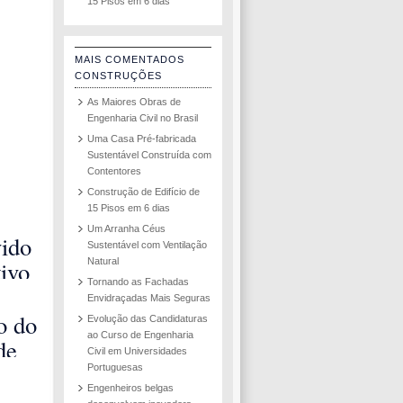
15 Pisos em 6 dias
MAIS COMENTADOS
CONSTRUÇÕES
As Maiores Obras de
Engenharia Civil no Brasil
Uma Casa Pré-fabricada
Sustentável Construída com
Contentores
Construção de Edifício de
15 Pisos em 6 dias
Um Arranha Céus
ido
Sustentável com Ventilação
ivo
Natural
Tornando as Fachadas
apaz
Envidraçadas Mais Seguras
r de
o do
Evolução das Candidaturas
ao Curso de Engenharia
de
Civil em Universidades
 a
na
Portuguesas
de
Engenheiros belgas
sia