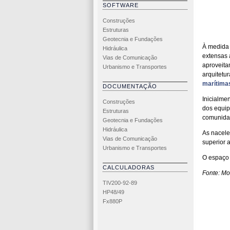
SOFTWARE
Construções
Estruturas
Geotecnia e Fundações
À medida
Hidráulica
extensas 
Vias de Comunicação
aproveita
Urbanismo e Transportes
arquitetu
marítima
DOCUMENTAÇÃO
Inicialme
Construções
dos equip
Estruturas
comunid
Geotecnia e Fundações
Hidráulica
As nacele
Vias de Comunicação
superior 
Urbanismo e Transportes
O espaço 
CALCULADORAS
Fonte: M
TIV200-92-89
HP48/49
Fx880P