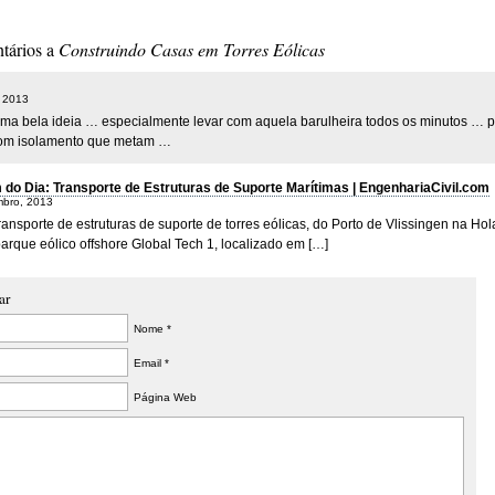
construção
Interio
metros da
civil
tários a
Construindo Casas em Torres Eólicas
altura
, 2013
uma bela ideia … especialmente levar com aquela barulheira todos os minutos … p
om isolamento que metam …
do Dia: Transporte de Estruturas de Suporte Marítimas | EngenhariaCivil.com
bro, 2013
ransporte de estruturas de suporte de torres eólicas, do Porto de Vlissingen na Ho
arque eólico offshore Global Tech 1, localizado em […]
ar
Nome *
Email *
Página Web