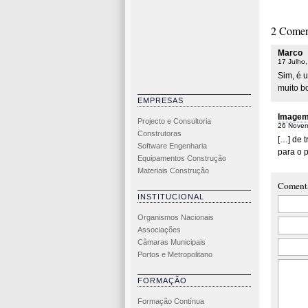
2 Comen
Marco
17 Julho
Sim, é 
muito b
EMPRESAS
Imagem 
Projecto e Consultoria
26 Novem
Construtoras
[…] de t
Software Engenharia
para o p
Equipamentos Construção
Materiais Construção
Coment
INSTITUCIONAL
Organismos Nacionais
Associações
Câmaras Municipais
Portos e Metropolitano
FORMAÇÃO
Formação Contínua