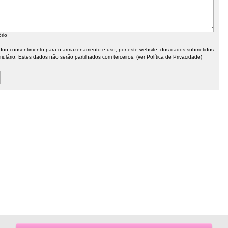
ório
ou consentimento para o armazenamento e uso, por este website, dos dados submetidos
mulário. Estes dados não serão partilhados com terceiros. (ver
Política de Privacidade
)