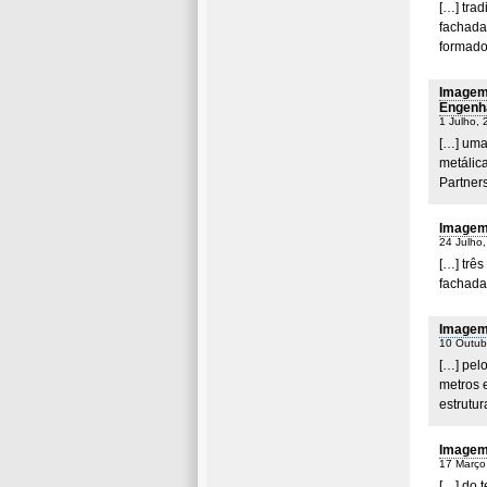
[…] trad
fachada
formado
Imagem 
Engenha
1 Julho, 
[…] uma
metálic
Partners
Imagem 
24 Julho
[…] três
fachada
Imagem 
10 Outub
[…] pelo
metros 
estrutu
Imagem 
17 Março
[…] do 