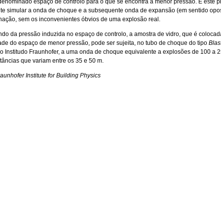
denominado espaço de controlo para o que se encontra a menor pressão. É este 
te simular a onda de choque e a subsequente onda de expansão (em sentido opos
ação, sem os inconvenientes óbvios de uma explosão real.
o da pressão induzida no espaço de controlo, a amostra de vidro, que é colocad
ade do espaço de menor pressão, pode ser sujeita, no tubo de choque do tipo
Blas
o Institudo Fraunhofer, a uma onda de choque equivalente a explosões de 100 a 
stâncias que variam entre os 35 e 50 m.
aunhofer Institute for Building Physics