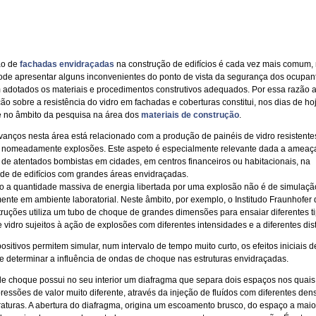
ção de
fachadas envidraçadas
na construção de edifícios é cada vez mais comum,
ode apresentar alguns inconvenientes do ponto de vista da segurança dos ocupan
 adotados os materiais e procedimentos construtivos adequados. Por essa razão 
ção sobre a resistência do vidro em fachadas e coberturas constitui, nos dias de ho
e no âmbito da pesquisa na área dos
materiais de construção
.
anços nesta área está relacionado com a produção de painéis de vidro resistentes
 nomeadamente explosões. Este aspeto é especialmente relevante dada a ameaç
 de atentados bombistas em cidades, em centros financeiros ou habitacionais, na
de de edifícios com grandes áreas envidraçadas.
o a quantidade massiva de energia libertada por uma explosão não é de simulação 
ente em ambiente laboratorial. Neste âmbito, por exemplo, o Institudo Fraunhofer 
ruções utiliza um tubo de choque de grandes dimensões para ensaiar diferentes t
 vidro sujeitos à ação de explosões com diferentes intensidades e a diferentes dis
ositivos permitem simular, num intervalo de tempo muito curto, os efeitos iniciais 
e determinar a influência de ondas de choque nas estruturas envidraçadas.
e choque possui no seu interior um diafragma que separa dois espaços nos quais
ressões de valor muito diferente, através da injeção de fluídos com diferentes den
aturas. A abertura do diafragma, origina um escoamento brusco, do espaço a maio