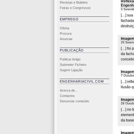
Reflexã
Revistas e Boletins
Engenha
Feiras e Congressos
3 Setemb
[…] sua 
EMPREGO
fachada
destrui
Oferta
Procura
Imagem 
Anunciar
20 Setem
[…] foi 
PUBLICAÇÃO
da fach
concebi
Publicar Artigo
Submeter Ficheiro
Sugerir Ligação
Imagem 
7 Outubr
ENGENHARIACIVIL.COM
[…] refl
ilusão q
Acerca de...
Contactos
Imagem 
Denunciar conteúdo
29 Outub
[…] no 
elemento
da base
Imagem 