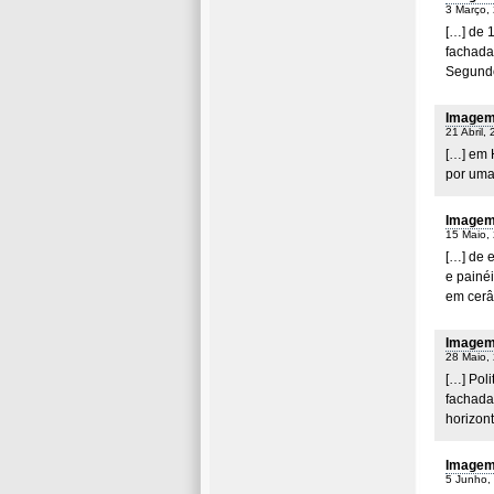
3 Março,
[…] de 1
fachada
Segundo 
Imagem 
21 Abril,
[…] em H
por uma
Imagem 
15 Maio,
[…] de e
e painéi
em cerâ
Imagem 
28 Maio,
[…] Poli
fachada
horizon
Imagem 
5 Junho,