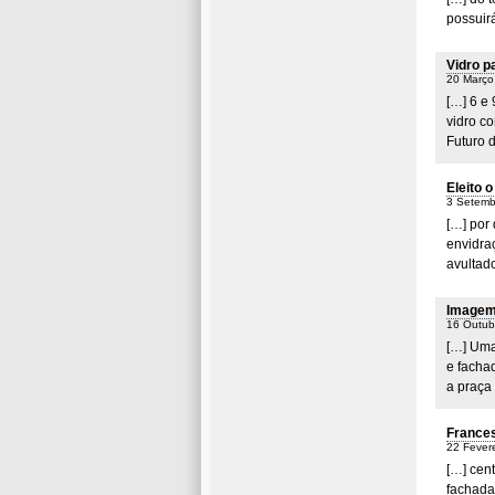
possuir
Vidro p
20 Março
[…] 6 e
vidro co
Futuro 
Eleito 
3 Setemb
[…] por 
envidraç
avultad
Imagem 
16 Outub
[…] Uma
e facha
a praça 
Frances
22 Fevere
[…] cen
fachada