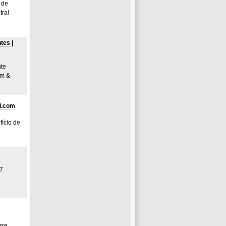
 de
ral
tes |
nte
am &
l.com
fício de
97
rre