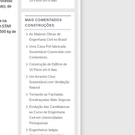
15 Pisos em 6 dias
processo
to), de
MAIS COMENTADOS
a na
CONSTRUÇÕES
t-STAR
2500 kg de
As Maiores Obras de
Engenharia Civil no Brasil
Uma Casa Pré-fabricada
Sustentável Construída com
Contentores
Construção de Edifício de
15 Pisos em 6 dias
Um Arranha Céus
Sustentável com Ventilação
Natural
Tornando as Fachadas
Envidraçadas Mais Seguras
Evolução das Candidaturas
ao Curso de Engenharia
Civil em Universidades
Portuguesas
Engenheiros belgas