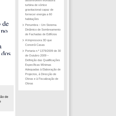
desenvolvem inovadora
turbina de vórtice
gravitacional capaz de
fornecer energia a 60
habitações
 de
Penumbra – Um Sistema
 no
Dinâmico de Sombreamento
de Fachadas de Edifícios
a
A Impressora 3D que
ão
a
Constrói Casas
de
 dos
Portaria n.º 1379/2009 de 30
de Outubro 2009 –
amento
e
Definição das Qualificações
ra a
es
Específicas Mínimas
Adequadas à Elaboração de
ça
star
Projectos, à Direcção de
Obras e à Fiscalização de
 por
Obras
dade
rque
ção de
e