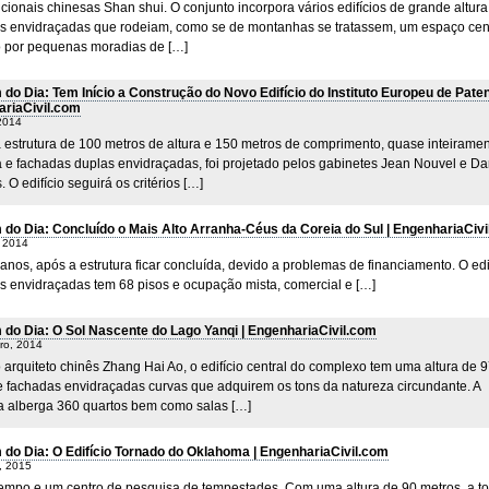
icionais chinesas Shan shui. O conjunto incorpora vários edifícios de grande altura
s envidraçadas que rodeiam, como se de montanhas se tratassem, um espaço cent
 por pequenas moradias de […]
do Dia: Tem Início a Construção do Novo Edifício do Instituto Europeu de Paten
riaCivil.com
2014
 estrutura de 100 metros de altura e 150 metros de comprimento, quase inteirame
a e fachadas duplas envidraçadas, foi projetado pelos gabinetes Jean Nouvel e D
. O edifício seguirá os critérios […]
do Dia: Concluído o Mais Alto Arranha-Céus da Coreia do Sul | EngenhariaCivi
, 2014
 anos, após a estrutura ficar concluída, devido a problemas de financiamento. O edi
s envidraçadas tem 68 pisos e ocupação mista, comercial e […]
do Dia: O Sol Nascente do Lago Yanqi | EngenhariaCivil.com
ro, 2014
 arquiteto chinês Zhang Hai Ao, o edifício central do complexo tem uma altura de 
e fachadas envidraçadas curvas que adquirem os tons da natureza circundante. A
ra alberga 360 quartos bem como salas […]
do Dia: O Edifício Tornado do Oklahoma | EngenhariaCivil.com
, 2015
tempo e um centro de pesquisa de tempestades. Com uma altura de 90 metros, a to