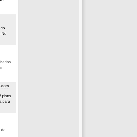
 do
e No
achadas
em
l.com
6 pisos
a para
a de