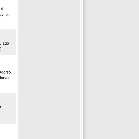
ui
ayne.
sulado
]
radorso
ionais
e