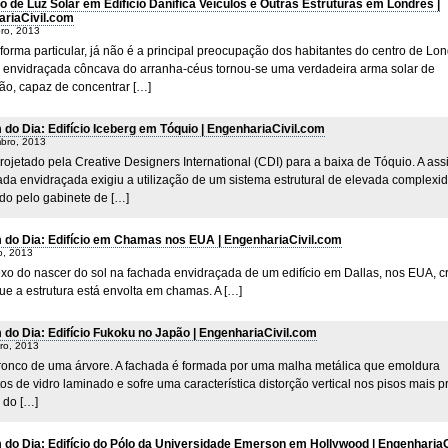
o de Luz Solar em Edifício Danifica Veículos e Outras Estruturas em Londres |
riaCivil.com
ro, 2013
forma particular, já não é a principal preocupação dos habitantes do centro de Lon
 envidraçada côncava do arranha-céus tornou-se uma verdadeira arma solar de
ção, capaz de concentrar […]
do Dia: Edifício Iceberg em Tóquio | EngenhariaCivil.com
bro, 2013
projetado pela Creative Designers International (CDI) para a baixa de Tóquio. A ass
ada envidraçada exigiu a utilização de um sistema estrutural de elevada complexi
do pelo gabinete de […]
do Dia: Edifício em Chamas nos EUA | EngenhariaCivil.com
o, 2013
exo do nascer do sol na fachada envidraçada de um edifício em Dallas, nos EUA, cr
ue a estrutura está envolta em chamas. A […]
do Dia: Edifício Fukoku no Japão | EngenhariaCivil.com
ro, 2013
tronco de uma árvore. A fachada é formada por uma malha metálica que emoldura
s de vidro laminado e sofre uma característica distorção vertical nos pisos mais 
 do […]
do Dia: Edifício do Pólo da Universidade Emerson em Hollywood | EngenhariaC