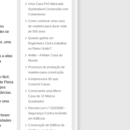
Uma Casa Pré-fabricada
Sustentável Construída com
Contentores
Como construir uma casa
 no
de madeira para durar mais
tes se
de 500 anos
a
Quanto ganha um
je, uma
Engenheiro Civil a trabalhar
no Reino Unido?
Antilia – A Maior Casa do
 a altas
Mundo
a
Processo de produção de
madeira para construção
fácil,
A Impressora 3D que
de Física
Constrói Casas
ipos
Construindo uma Micro
tâncias.
Casa de 13 Metros
de uma
Quadrados
Decreto-Lei n.º 220/2008 –
Segurança Contra Incêndio
 foram
em Edifícios
sidades
Construção de Edifício de
r