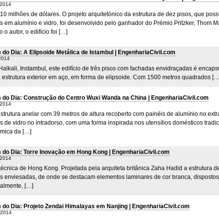
 2014
10 milhões de dólares. O projeto arquitetónico da estrutura de dez pisos, que poss
s em alumínio e vidro, foi desenvolvido pelo ganhador do Prémio Pritzker, Thom M
o autor, o edifício foi […]
do Dia: A Elipsoide Metálica de Istambul | EngenhariaCivil.com
 2014
alkali, Instambul, este edifício de três pisos com fachadas envidraçadas é encap
 estrutura exterior em aço, em forma de elipsoide. Com 1500 metros quadrados […
do Dia: Construção do Centro Wuxi Wanda na China | EngenhariaCivil.com
 2014
strutura anelar com 39 metros de altura recoberto com painéis de alumínio no ext
s de vidro no intradorso, com uma forma inspirada nos utensílios domésticos tradic
mica da […]
do Dia: Torre Inovação em Hong Kong | EngenhariaCivil.com
 2014
técnica de Hong Kong. Projetada pela arquiteta britânica Zaha Hadid a estrutura d
s enviesadas, de onde se destacam elementos laminares de cor branca, dispostos
talmente, […]
do Dia: Projeto Zendai Himalayas em Nanjing | EngenhariaCivil.com
 2014