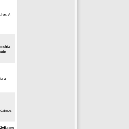
dres. A
imetria
dade
ia a
próximos
ivil.com