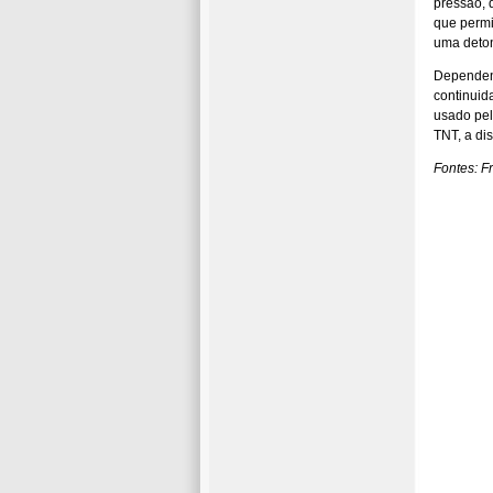
pressão, 
que permi
uma deton
Dependend
continuid
usado pel
TNT, a di
Fontes: Fr