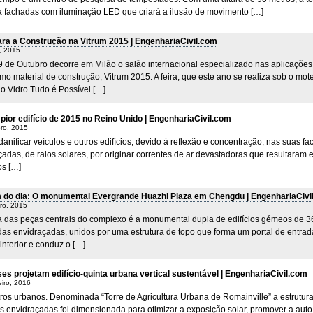
á fachadas com iluminação LED que criará a ilusão de movimento […]
ara a Construção na Vitrum 2015 | EngenhariaCivil.com
, 2015
 9 de Outubro decorre em Milão o salão internacional especializado nas aplicações
mo material de construção, Vitrum 2015. A feira, que este ano se realiza sob o mot
do Vidro Tudo é Possível […]
o pior edifício de 2015 no Reino Unido | EngenhariaCivil.com
ro, 2015
danificar veículos e outros edifícios, devido à reflexão e concentração, nas suas f
adas, de raios solares, por originar correntes de ar devastadoras que resultaram 
os […]
do dia: O monumental Evergrande Huazhi Plaza em Chengdu | EngenhariaCivi
ro, 2015
 das peças centrais do complexo é a monumental dupla de edifícios gémeos de 3
das envidraçadas, unidos por uma estrutura de topo que forma um portal de entrad
interior e conduz o […]
es projetam edifício-quinta urbana vertical sustentável | EngenhariaCivil.com
iro, 2016
tros urbanos. Denominada “Torre de Agricultura Urbana de Romainville” a estrutur
s envidraçadas foi dimensionada para otimizar a exposição solar, promover a auto