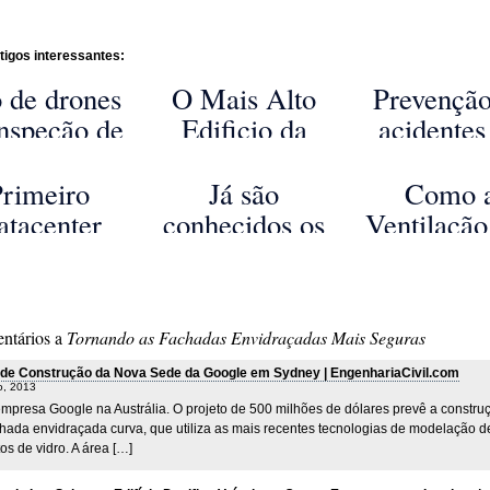
tigos interessantes:
 de drones
O Mais Alto
Prevenção
inspeção de
Edificio da
acidentes
es eólicas e
Áustria -
setor d
aestruturas
Donaucity 1
construç
rimeiro
Já são
Como 
elétricas
através 
atacenter
conhecidos os
Ventilação
dimension
m Pegada
melhores
Poços d
virado pa
cológica
projetos de
Elevador
seguran
gativa em
arranha-céus
Está a Cu
ntários a
Tornando as Fachadas Envidraçadas Mais Seguras
strução na
de 2018
11 Milhões
Suécia
Ano à Ci
 de Construção da Nova Sede da Google em Sydney | EngenhariaCivil.com
o, 2013
de Nova Io
empresa Google na Austrália. O projeto de 500 milhões de dólares prevê a constru
hada envidraçada curva, que utiliza as mais recentes tecnologias de modelação d
s de vidro. A área […]