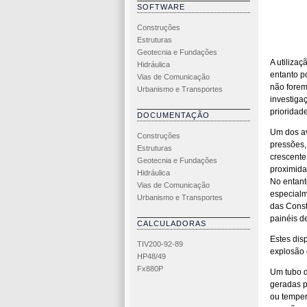
SOFTWARE
Construções
Estruturas
Geotecnia e Fundações
A utiliza
Hidráulica
entanto p
Vias de Comunicação
não forem
Urbanismo e Transportes
investiga
prioridad
DOCUMENTAÇÃO
Um dos av
Construções
pressões,
Estruturas
crescente
Geotecnia e Fundações
proximida
Hidráulica
No entant
Vias de Comunicação
especialm
Urbanismo e Transportes
das Const
painéis de
CALCULADORAS
Estes disp
TIV200-92-89
explosão 
HP48/49
Fx880P
Um tubo d
geradas p
ou temper