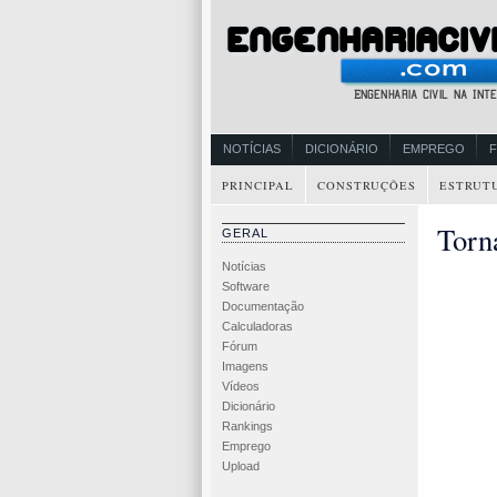
NOTÍCIAS
DICIONÁRIO
EMPREGO
PRINCIPAL
CONSTRUÇÕES
ESTRUT
Torn
GERAL
Notícias
Software
Documentação
Calculadoras
Fórum
Imagens
Vídeos
Dicionário
Rankings
Emprego
Upload