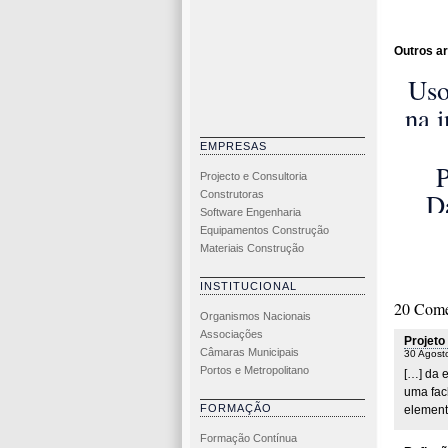
Outros ar
Uso
na 
torr
EMPRESAS
infr
P
Projecto e Consultoria
D
Construtoras
Software Engenharia
co
Equipamentos Construção
Materiais Construção
E
Ne
INSTITUCIONAL
20 Come
Con
Organismos Nacionais
Associações
Projeto
Câmaras Municipais
30 Agost
Portos e Metropolitano
[…] da 
uma fac
FORMAÇÃO
elemento
Formação Contínua