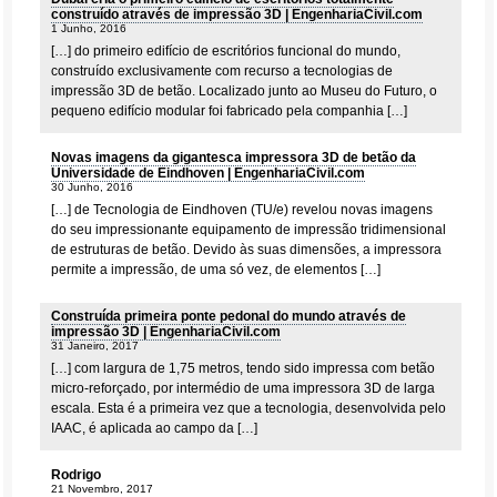
construído através de impressão 3D | EngenhariaCivil.com
1 Junho, 2016
[…] do primeiro edifício de escritórios funcional do mundo,
construído exclusivamente com recurso a tecnologias de
impressão 3D de betão. Localizado junto ao Museu do Futuro, o
pequeno edifício modular foi fabricado pela companhia […]
Novas imagens da gigantesca impressora 3D de betão da
Universidade de Eindhoven | EngenhariaCivil.com
30 Junho, 2016
[…] de Tecnologia de Eindhoven (TU/e) revelou novas imagens
do seu impressionante equipamento de impressão tridimensional
de estruturas de betão. Devido às suas dimensões, a impressora
permite a impressão, de uma só vez, de elementos […]
Construída primeira ponte pedonal do mundo através de
impressão 3D | EngenhariaCivil.com
31 Janeiro, 2017
[…] com largura de 1,75 metros, tendo sido impressa com betão
micro-reforçado, por intermédio de uma impressora 3D de larga
escala. Esta é a primeira vez que a tecnologia, desenvolvida pelo
IAAC, é aplicada ao campo da […]
Rodrigo
21 Novembro, 2017