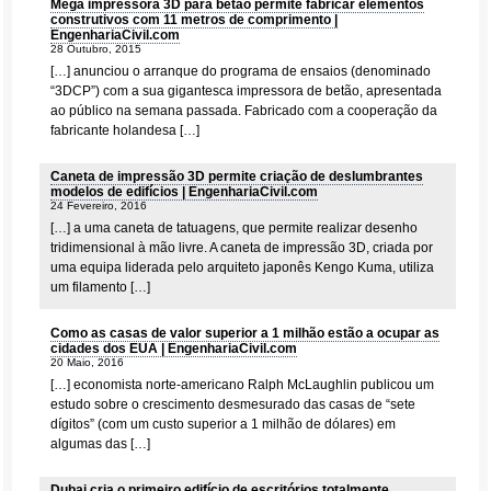
Mega impressora 3D para betão permite fabricar elementos
construtivos com 11 metros de comprimento |
EngenhariaCivil.com
28 Outubro, 2015
[…] anunciou o arranque do programa de ensaios (denominado
“3DCP”) com a sua gigantesca impressora de betão, apresentada
ao público na semana passada. Fabricado com a cooperação da
fabricante holandesa […]
Caneta de impressão 3D permite criação de deslumbrantes
modelos de edifícios | EngenhariaCivil.com
24 Fevereiro, 2016
[…] a uma caneta de tatuagens, que permite realizar desenho
tridimensional à mão livre. A caneta de impressão 3D, criada por
uma equipa liderada pelo arquiteto japonês Kengo Kuma, utiliza
um filamento […]
Como as casas de valor superior a 1 milhão estão a ocupar as
cidades dos EUA | EngenhariaCivil.com
20 Maio, 2016
[…] economista norte-americano Ralph McLaughlin publicou um
estudo sobre o crescimento desmesurado das casas de “sete
dígitos” (com um custo superior a 1 milhão de dólares) em
algumas das […]
Dubai cria o primeiro edifício de escritórios totalmente