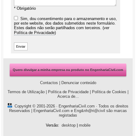
* Obrigatório
Sim, dou consentimento para o armazenamento e uso,
por este website, dos dados submetidos neste formulário.
Estes dados não serão partilhados com terceiros. (ver
Política de Privacidade
)
Quero divulgar a minha empresa ou produto no EngenhariaCivil.com
Contactos
|
Denunciar conteúdo
Termos de Utilização
|
Política de Privacidade
|
Política de Cookies
|
Acerca de...
Copyright © 2001-2026 ·
EngenhariaCivil.com
· Todos os direitos
Reservados | EngenhariaCivil.com e Eng&nh@ri@civil são marcas
registadas
Versão:
desktop
|
mobile