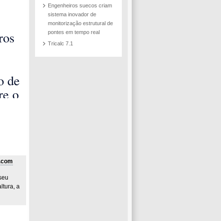
Engenheiros suecos criam
sistema inovador de
monitorização estrutural de
ros
pontes em tempo real
Tricalc 7.1
os
etão
o de
uras
re o
k na
Parte
l.com
seu
tura, a