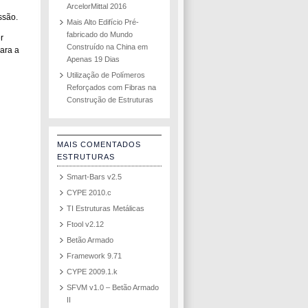
ArcelorMittal 2016
ssão.
Mais Alto Edifício Pré-
fabricado do Mundo
r
Construído na China em
para a
Apenas 19 Dias
Utilização de Polímeros
Reforçados com Fibras na
Construção de Estruturas
MAIS COMENTADOS
ESTRUTURAS
Smart-Bars v2.5
CYPE 2010.c
TI Estruturas Metálicas
Ftool v2.12
Betão Armado
Framework 9.71
CYPE 2009.1.k
SFVM v1.0 – Betão Armado
II