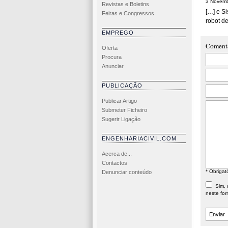
3 Novemb
Revistas e Boletins
[…] e Si
Feiras e Congressos
robot d
EMPREGO
Coment
Oferta
Procura
Anunciar
PUBLICAÇÃO
Publicar Artigo
Submeter Ficheiro
Sugerir Ligação
ENGENHARIACIVIL.COM
Acerca de...
Contactos
* Obrigat
Denunciar conteúdo
Sim, d
neste for