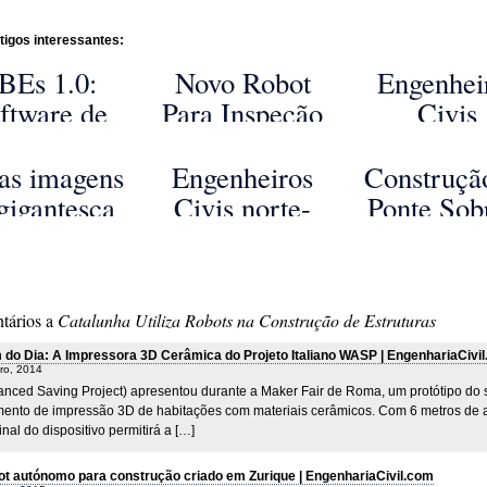
tigos interessantes:
BEs 1.0:
Novo Robot
Engenhei
ftware de
Para Inspeção
Civis
nálise de
de Estruturas
britânic
struturas
Capaz de Subir
fabricam b
as imagens
Engenheiros
Construçã
spaciais
Paredes
com ceno
gigantesca
Civis norte-
Ponte Sob
Desenvolvido
ressora 3D
americanos
Rio Wisło
nos EUA
 betão da
desenvolvem
Polónia - 
iversidade
nova técnica de
2
tários a
Catalunha Utiliza Robots na Construção de Estruturas
Eindhoven
inspeção
estrutural
do Dia: A Impressora 3D Cerâmica do Projeto Italiano WASP | EngenhariaCivi
ro, 2014
acústica de
anced Saving Project) apresentou durante a Maker Fair de Roma, um protótipo do 
ponte...
ento de impressão 3D de habitações com materiais cerâmicos. Com 6 metros de al
inal do dispositivo permitirá a […]
t autónomo para construção criado em Zurique | EngenhariaCivil.com