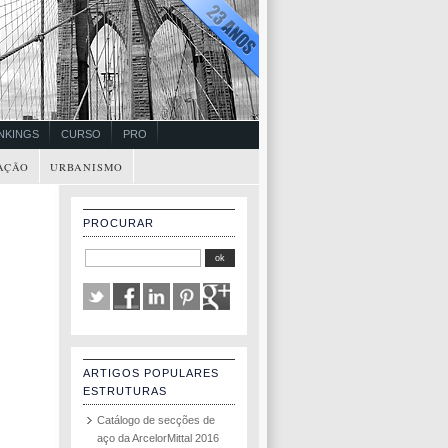
NKINGS
CURSO
PRO
AÇÃO
URBANISMO
PROCURAR
ARTIGOS POPULARES
ESTRUTURAS
Catálogo de secções de
aço da ArcelorMittal 2016