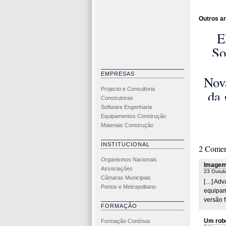
Outros ar
E
So
a
EMPRESAS
e
Nov
Projecto e Consultoria
e
da 
Construtoras
imp
Software Engenharia
Equipamentos Construção
de
Materiais Construção
Un
INSTITUCIONAL
2 Comen
de 
Organismos Nacionais
Imagem 
Associações
23 Outub
Câmaras Municipais
[…] Adv
Portos e Metropolitano
equipam
versão f
FORMAÇÃO
Um robo
Formação Contínua