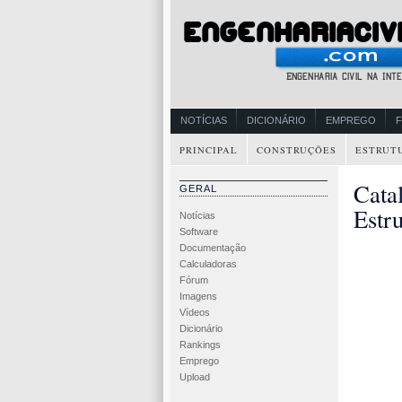
NOTÍCIAS
DICIONÁRIO
EMPREGO
PRINCIPAL
CONSTRUÇÕES
ESTRUT
Cata
GERAL
Estru
Notícias
Software
Documentação
Calculadoras
Fórum
Imagens
Vídeos
Dicionário
Rankings
Emprego
Upload