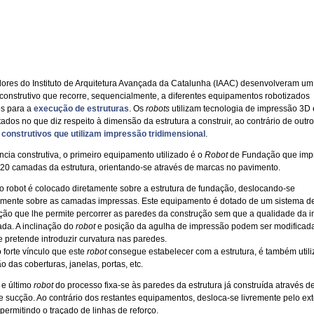
dores do Instituto de Arquitetura Avançada da Catalunha (IAAC) desenvolveram um
construtivo que recorre, sequencialmente, a diferentes equipamentos robotizados
s para a
execução de estruturas
. Os
robots
utilizam tecnologia de impressão 3D 
tados no que diz respeito à dimensão da estrutura a construir, ao contrário de outr
construtivos que utilizam impressão tridimensional
.
cia construtiva, o primeiro equipamento utilizado é o
Robot
de Fundação que imp
 20 camadas da estrutura, orientando-se através de marcas no pavimento.
 robot é colocado diretamente sobre a estrutura de fundação, deslocando-se
mente sobre as camadas impressas. Este equipamento é dotado de um sistema d
ação que lhe permite percorrer as paredes da construção sem que a qualidade da 
ada. A inclinação do
robot
e posição da agulha de impressão podem ser modificada
 pretende introduzir curvatura nas paredes.
 forte vínculo que este
robot
consegue estabelecer com a estrutura, é também util
 das coberturas, janelas, portas, etc.
 e último
robot
do processo fixa-se às paredes da estrutura já construída através d
e sucção. Ao contrário dos restantes equipamentos, desloca-se livremente pelo ext
 permitindo o traçado de linhas de reforço.