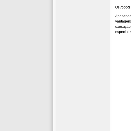
Os
robots
Apesar de
vantagens
execução 
especiali