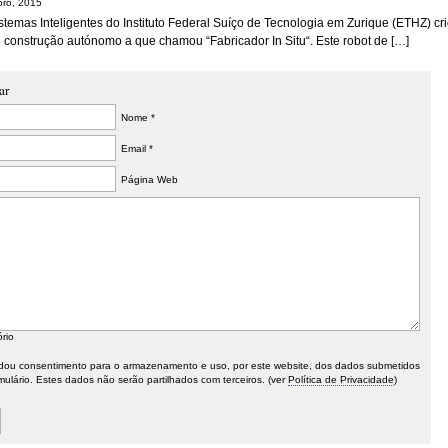
ro, 2015
stemas Inteligentes do Instituto Federal Suíço de Tecnologia em Zurique (ETHZ) cr
e construção autónomo a que chamou “Fabricador In Situ“. Este robot de […]
ar
Nome *
Email *
Página Web
ório
ou consentimento para o armazenamento e uso, por este website, dos dados submetidos
mulário. Estes dados não serão partilhados com terceiros. (ver
Política de Privacidade
)