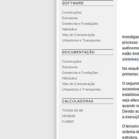
SOFTWARE
Construções
Estruturas
Geotecnia e Fundações
Hidráulica
Vias de Comunicação
Investiga
Urbanismo e Transportes
processo 
autónomo
DOCUMENTAÇÃO
estão limi
sistemas 
Construções
Estruturas
Na sequên
Geotecnia e Fundações
primeiras
Hidráulica
O segundo
Vias de Comunicação
sucessiva
Urbanismo e Transportes
estabiliz
seja alter
CALCULADORAS
quando se
TIV200-92-89
Devido ao
HP48/49
a execução
Fx880P
O terceiro
sistema d
estrutura,