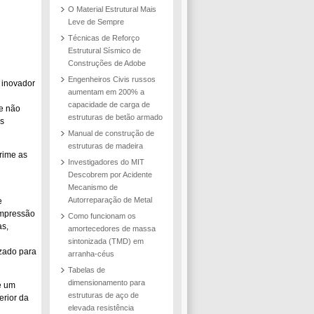
O Material Estrutural Mais
Leve de Sempre
Técnicas de Reforço
Estrutural Sísmico de
Construções de Adobe
Engenheiros Civis russos
 inovador
aumentam em 200% a
capacidade de carga de
e não
estruturas de betão armado
os
Manual de construção de
estruturas de madeira
rime as
Investigadores do MIT
Descobrem por Acidente
Mecanismo de
Autorreparação de Metal
e
impressão
Como funcionam os
s,
amortecedores de massa
sintonizada (TMD) em
izado para
arranha-céus
Tabelas de
dimensionamento para
e um
estruturas de aço de
erior da
elevada resistência