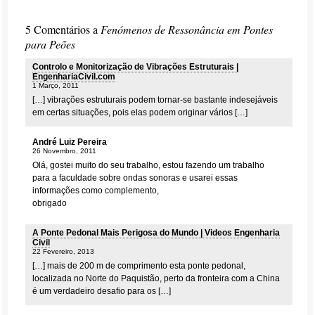
5 Comentários a
Fenómenos de Ressonância em Pontes
para Peões
Controlo e Monitorização de Vibrações Estruturais |
EngenhariaCivil.com
1 Março, 2011
[…] vibrações estruturais podem tornar-se bastante indesejáveis
em certas situações, pois elas podem originar vários […]
André Luiz Pereira
26 Novembro, 2011
Olá, gostei muito do seu trabalho, estou fazendo um trabalho
para a faculdade sobre ondas sonoras e usarei essas
informações como complemento,
obrigado
A Ponte Pedonal Mais Perigosa do Mundo | Videos Engenharia
Civil
22 Fevereiro, 2013
[…] mais de 200 m de comprimento esta ponte pedonal,
localizada no Norte do Paquistão, perto da fronteira com a China
é um verdadeiro desafio para os […]