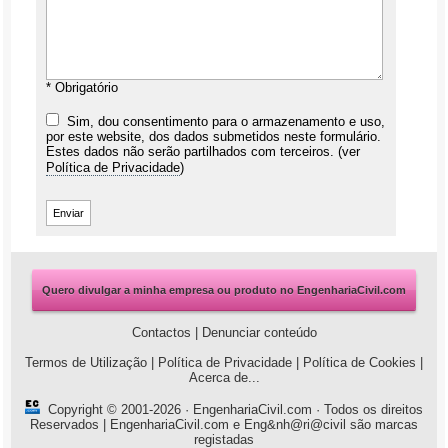
* Obrigatório
Sim, dou consentimento para o armazenamento e uso,
por este website, dos dados submetidos neste formulário.
Estes dados não serão partilhados com terceiros. (ver
Política de Privacidade
)
Quero divulgar a minha empresa ou produto no EngenhariaCivil.com
Contactos
|
Denunciar conteúdo
Termos de Utilização
|
Política de Privacidade
|
Política de Cookies
|
Acerca de...
Copyright © 2001-2026 ·
EngenhariaCivil.com
· Todos os direitos
Reservados | EngenhariaCivil.com e Eng&nh@ri@civil são marcas
registadas