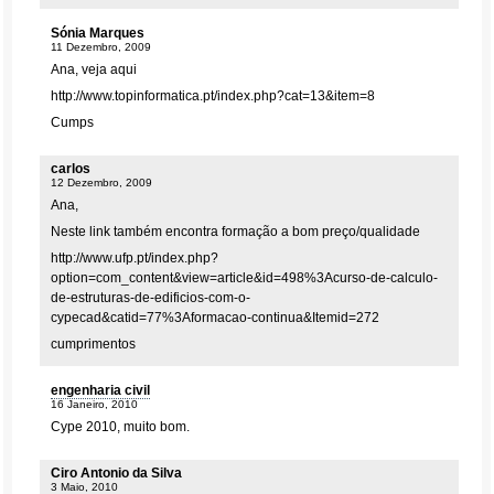
Sónia Marques
11 Dezembro, 2009
Ana, veja aqui
http://www.topinformatica.pt/index.php?cat=13&item=8
Cumps
carlos
12 Dezembro, 2009
Ana,
Neste link também encontra formação a bom preço/qualidade
http://www.ufp.pt/index.php?
option=com_content&view=article&id=498%3Acurso-de-calculo-
de-estruturas-de-edificios-com-o-
cypecad&catid=77%3Aformacao-continua&Itemid=272
cumprimentos
engenharia civil
16 Janeiro, 2010
Cype 2010, muito bom.
Ciro Antonio da Silva
3 Maio, 2010