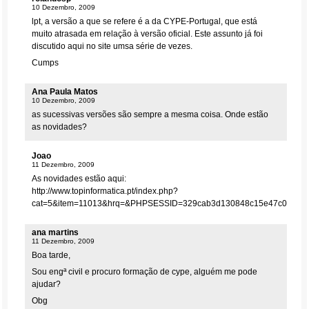
10 Dezembro, 2009
lpt, a versão a que se refere é a da CYPE-Portugal, que está
muito atrasada em relação à versão oficial. Este assunto já foi
discutido aqui no site umsa série de vezes.
Cumps
Ana Paula Matos
10 Dezembro, 2009
as sucessivas versões são sempre a mesma coisa. Onde estão
as novidades?
Joao
11 Dezembro, 2009
As novidades estão aqui:
http://www.topinformatica.pt/index.php?
cat=5&item=11013&hrq=&PHPSESSID=329cab3d130848c15e47c0e21d
ana martins
11 Dezembro, 2009
Boa tarde,
Sou engª civil e procuro formação de cype, alguém me pode
ajudar?
Obg