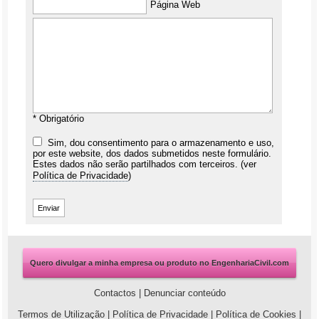
Página Web
* Obrigatório
Sim, dou consentimento para o armazenamento e uso,
por este website, dos dados submetidos neste formulário.
Estes dados não serão partilhados com terceiros. (ver
Política de Privacidade
)
Quero divulgar a minha empresa ou produto no EngenhariaCivil.com
Contactos
|
Denunciar conteúdo
Termos de Utilização
|
Política de Privacidade
|
Política de Cookies
|