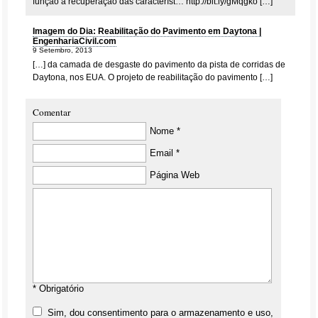
função a recuperação das característ…
http://bit.ly/gMqgko
[…]
Imagem do Dia: Reabilitação do Pavimento em Daytona |
EngenhariaCivil.com
9 Setembro, 2013
[…] da camada de desgaste do pavimento da pista de corridas de
Daytona, nos EUA. O projeto de reabilitação do pavimento […]
Comentar
Nome *
Email *
Página Web
* Obrigatório
Sim, dou consentimento para o armazenamento e uso,