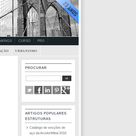
NKINGS
CURSO
PRO
AÇÃO
URBANISMO
PROCURAR
ARTIGOS POPULARES
ESTRUTURAS
Catálogo de secções de
aço da ArcelorMittal 2016