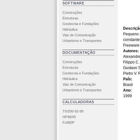
SOFTWARE
Construções
Estruturas
Geotecnia e Fundações
Descriçã
Hidráulica
Pequeno p
Vias de Comunicação
constante
Urbanismo e Transportes
Freeware
Autores:
DOCUMENTAÇÃO
Alexandr
Construções
Filippo C.
Estruturas
Gustavo 
Geotecnia e Fundações
Pietro V.
Hidráulica
País:
Vias de Comunicação
Brasil
Urbanismo e Transportes
Ano:
1999
CALCULADORAS
TIV200-92-89
HP48/49
Fx880P