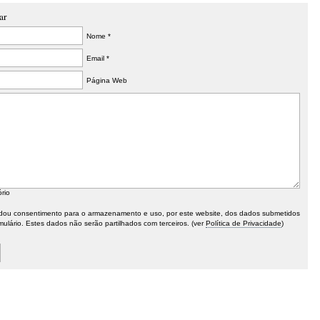
durante tu...
ressão 3D
painéis de
Determin
ar
madeira
com Mai
Nome *
laminada
Precisã
Email *
colada cruzada
Página Web
(C...
ório
ou consentimento para o armazenamento e uso, por este website, dos dados submetidos
mulário. Estes dados não serão partilhados com terceiros. (ver
Política de Privacidade
)