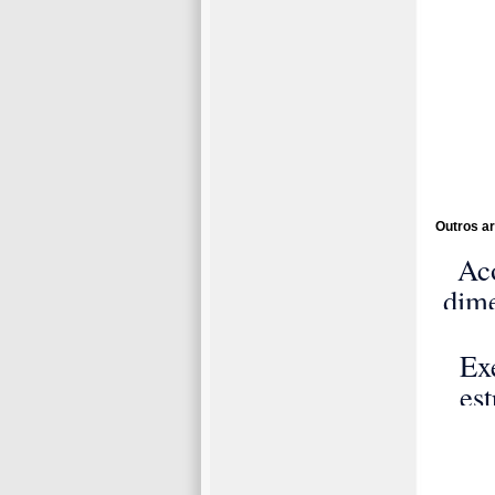
Outros ar
Ac
dim
de 
e
Ex
mist
est
m
co
a