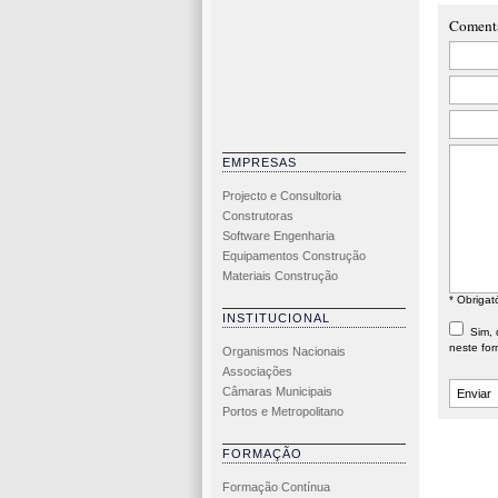
imp
Coment
EMPRESAS
Projecto e Consultoria
Construtoras
Software Engenharia
Equipamentos Construção
Materiais Construção
* Obrigat
INSTITUCIONAL
Sim, d
neste for
Organismos Nacionais
Associações
Câmaras Municipais
Portos e Metropolitano
FORMAÇÃO
Formação Contínua