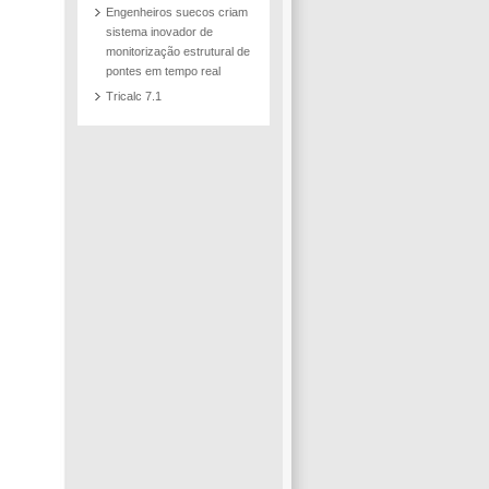
ada
Engenheiros suecos criam
sistema inovador de
or
monitorização estrutural de
pontes em tempo real
o
Tricalc 7.1