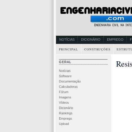
NOTÍCIAS
DICIONÁRIO
EMPREGO
PRINCIPAL
CONSTRUÇÕES
ESTRUT
Resis
GERAL
Notícias
Software
Documentação
Calculadoras
Fórum
Imagens
Vídeos
Dicionário
Rankings
Emprego
Upload