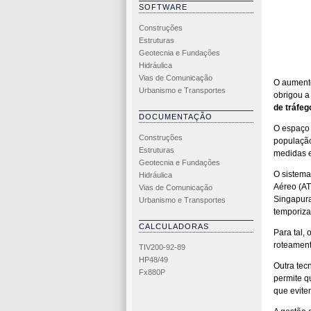
SOFTWARE
Construções
Estruturas
Geotecnia e Fundações
Hidráulica
Vias de Comunicação
O aument
Urbanismo e Transportes
obrigou a
de tráfe
DOCUMENTAÇÃO
O espaço 
Construções
população
Estruturas
medidas e
Geotecnia e Fundações
O sistema
Hidráulica
Aéreo (AT
Vias de Comunicação
Singapura
Urbanismo e Transportes
temporiza
CALCULADORAS
Para tal,
roteament
TIV200-92-89
HP48/49
Outra tec
Fx880P
permite q
que evitem