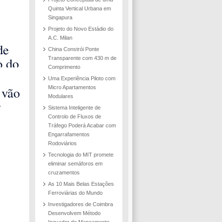
Quinta Vertical Urbana em
Singapura
Projeto do Novo Estádio do
A.C. Milan
de
China Constrói Ponte
o do
Transparente com 430 m de
Comprimento
a
Uma Experiência Piloto com
 que
 vão
Micro Apartamentos
Modulares
ubai
r
Sistema Inteligente de
u
sem
Controlo de Fluxos de
Tráfego Poderá Acabar com
ornar
Engarrafamentos
ções
Rodoviários
Tecnologia do MIT promete
ias
eliminar semáforos em
ras
cruzamentos
As 10 Mais Belas Estações
Ferroviárias do Mundo
Investigadores de Coimbra
Desenvolvem Método
Inovador de Mapeamento