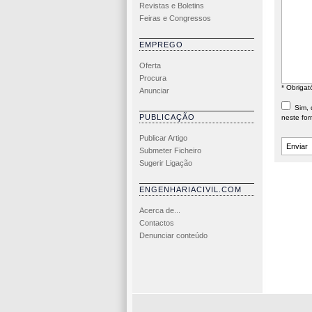
Revistas e Boletins
Feiras e Congressos
EMPREGO
Oferta
Procura
* Obrigat
Anunciar
Sim, d
PUBLICAÇÃO
neste for
Publicar Artigo
Submeter Ficheiro
Sugerir Ligação
ENGENHARIACIVIL.COM
Acerca de...
Contactos
Denunciar conteúdo