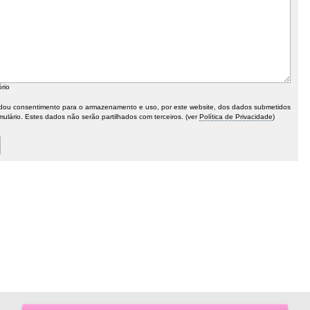
ório
ou consentimento para o armazenamento e uso, por este website, dos dados submetidos
mulário. Estes dados não serão partilhados com terceiros. (ver
Política de Privacidade
)