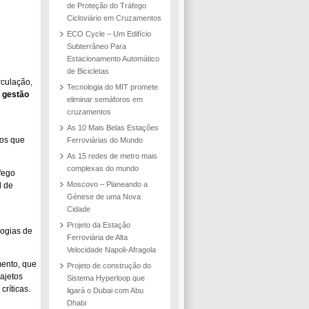
de Proteção do Tráfego
Cicloviário em Cruzamentos
ECO Cycle – Um Edifício
Subterrâneo Para
Estacionamento Automático
de Bicicletas
rculação,
Tecnologia do MIT promete
 gestão
eliminar semáforos em
cruzamentos
As 10 Mais Belas Estações
nos que
Ferroviárias do Mundo
As 15 redes de metro mais
complexas do mundo
fego
Moscovo – Planeando a
l de
Génese de uma Nova
Cidade
Projeto da Estação
logias de
Ferroviária de Alta
Velocidade Napoli-Afragola
mento, que
Projeto de construção do
ajetos
Sistema Hyperloop que
críticas.
ligará o Dubai com Abu
Dhabi