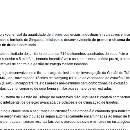
o exponencial da quantidade de
drones
comerciais, industriais e recreativos em ci
 que o território de Singapura iniciasse o desenvolvimento do
primeiro sistema de
go de drones do mundo
.
aéreo limitado do território de apenas 719 quilómetros quadrados de superfície e
 superior a 5 milhões, tornaria impraticável o uso de drones a médio prazo, a me
fetivas de controlo e gestão de tráfego fossem tomadas.
, cujo desenvolvimento ficou a cargo do Instituto de Investigação da Gestão do Trá
MRI) da Universidade Técnica de Nanyang (NTU) e da Autoridade de Aviação Civi
 (CAAS), incorporará trajetos aéreos pré-definidos bem como zonas de exclusão
das, que funcionarão de uma forma similar aos semáforos em estradas.
 o “Sistema de Gestão de Tráfego de Aeronaves Não Tripuladas” contará com tecno
o inteligente, de deteção avançada de colisões e de otimização de trajetos.
nologia chave para a segurança da circulação de drones é o chamado geo-baliza
ue aeronaves não tripuladas sejam automaticamente encaminhadas ao longo de tr
 a entrada em zonas restritas tais como aeroportos civis e militares ou instalações 