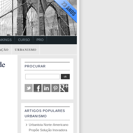
NKINGS
CURSO
PRO
AÇÃO
URBANISMO
de
PROCURAR
ARTIGOS POPULARES
URBANISMO
Urbanista Norte-Americano
Propõe Solução Inovadora