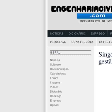
NOTÍCIAS
DICIONÁRIO
EMPREGO
PRINCIPAL
CONSTRUÇÕES
ESTRUT
Singa
GERAL
gest
Notícias
Software
Documentação
Calculadoras
Fórum
Imagens
Vídeos
Dicionário
Rankings
Emprego
Upload