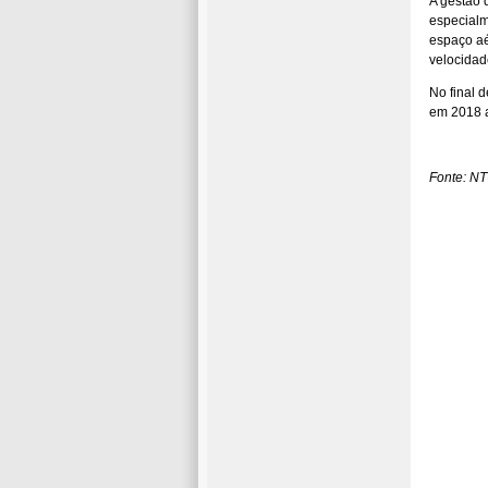
A gestão 
especialm
espaço aé
velocidad
No final d
em 2018 a
Fonte: N