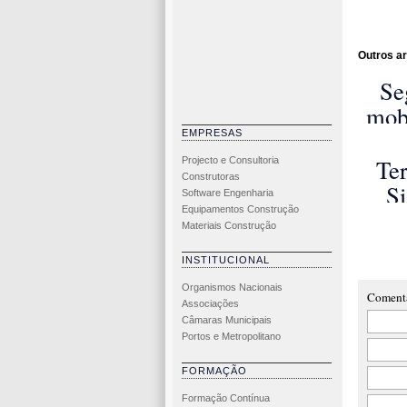
Outros ar
Se
mob
u
EMPRESAS
S
Ter
Projecto e Consultoria
Construtoras
Inte
S
Software Engenharia
T
Equipamentos Construção
p
Materiais Construção
visu
INSTITUCIONAL
ur
Organismos Nacionais
Coment
Associações
Câmaras Municipais
Portos e Metropolitano
FORMAÇÃO
Formação Contínua