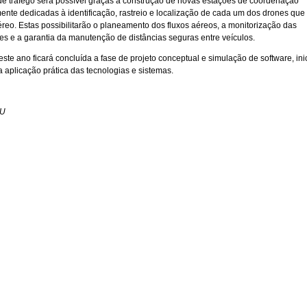
de tráfego será possível graças à construção de novas estações de coordenação
ente dedicadas à identificação, rastreio e localização de cada um dos drones que 
reo. Estas possibilitarão o planeamento dos fluxos aéreos, a monitorização das
es e a garantia da manutenção de distâncias seguras entre veículos.
este ano ficará concluída a fase de projeto conceptual e simulação de software, in
 aplicação prática das tecnologias e sistemas.
TU