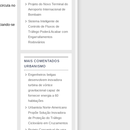
Projeto do Novo Terminal do
circula no
Aeroporto Internacional de
Bombaim
Sistema Inteligente de
iciando-se
Controlo de Fluxos de
Tráfego Poderá Acabar com
Engarrafamentos
Rodoviários
MAIS COMENTADOS
URBANISMO
Engenheiros belgas
desenvolvem inovadora
turbina de vórtice
gravitacional capaz de
fornecer energia a 60
habitações
Urbanista Norte-Americano
Propõe Solução Inovadora
de Proteção do Tráfego
Cicloviário em Cruzamentos
Projeto Conceptual de uma