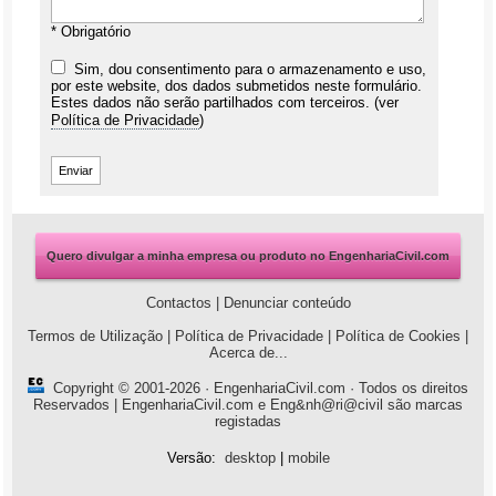
* Obrigatório
Sim, dou consentimento para o armazenamento e uso,
por este website, dos dados submetidos neste formulário.
Estes dados não serão partilhados com terceiros. (ver
Política de Privacidade
)
Quero divulgar a minha empresa ou produto no EngenhariaCivil.com
Contactos
|
Denunciar conteúdo
Termos de Utilização
|
Política de Privacidade
|
Política de Cookies
|
Acerca de...
Copyright © 2001-2026 ·
EngenhariaCivil.com
· Todos os direitos
Reservados | EngenhariaCivil.com e Eng&nh@ri@civil são marcas
registadas
Versão:
desktop
|
mobile