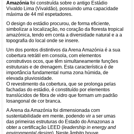
Amazónia
foi construída sobre o antigo Estádio
Vivaldo Lima (Vivaldão), possuindo uma capacidade
máxima de 44 mil espetadores.
O design do estádio procurou, de forma eficiente,
simbolizar a localização, no coração da floresta tropical
amazónica, tendo em conta a diversidade natural e a a
topografia do local onde se insere.
Um dos pontos distintivos da Arena Amazónia é a sua
cobertura retrátil em consola, com elementos
construtivos ocos, que têm simultaneamente funções
estruturais e de drenagem. Esta característica é de
importância fundamental numa zona húmida, de
elevada pluviosidade.
O revestimento da cobertura, que se prolonga pelas
fachadas do estádio, é constituído por elementos
translúcidos de fibra de vidro que formam um padrão
losangonal de cor branca.
A Arena da Amazónia foi dimensionada com
sustentabilidade em mente, podendo vir a ser umas
das primeiras estruturas do Estado do Amazonas a
obter a certificação LEED (
leadership in energy and
environmental design
). Neste âmbito houve