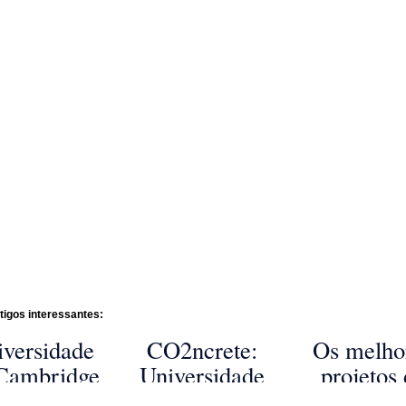
tigos interessantes:
iversidade
CO2ncrete:
Os melho
Cambridge
Universidade
projetos
esenvolve
da Califórnia
arranha-c