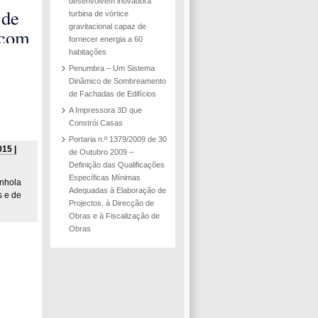
desenvolvem inovadora
 de
turbina de vórtice
gravitacional capaz de
 com
fornecer energia a 60
habitações
Penumbra – Um Sistema
Dinâmico de Sombreamento
de Fachadas de Edifícios
A Impressora 3D que
Constrói Casas
Portaria n.º 1379/2009 de 30
15 |
de Outubro 2009 –
Definição das Qualificações
Específicas Mínimas
anhola
Adequadas à Elaboração de
s e de
Projectos, à Direcção de
Obras e à Fiscalização de
Obras