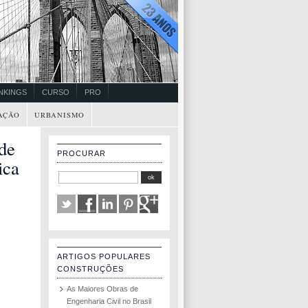
NKINGS
CURSO
PRO
AÇÃO
URBANISMO
de
PROCURAR
ica
ARTIGOS POPULARES
CONSTRUÇÕES
As Maiores Obras de
Engenharia Civil no Brasil