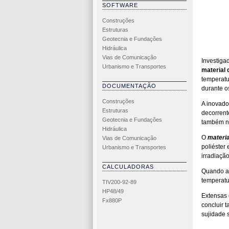
SOFTWARE
Construções
Estruturas
Geotecnia e Fundações
Hidráulica
Vias de Comunicação
Investiga
Urbanismo e Transportes
material 
temperatu
DOCUMENTAÇÃO
durante o
Construções
A inovado
Estruturas
decorrent
Geotecnia e Fundações
também no
Hidráulica
O
materia
Vias de Comunicação
poliéster
Urbanismo e Transportes
irradiaçã
CALCULADORAS
Quando ap
temperatu
TIV200-92-89
HP48/49
Extensas
Fx880P
concluir 
sujidade 