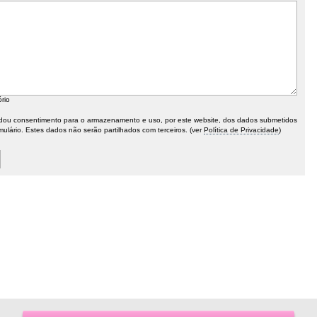
ório
ou consentimento para o armazenamento e uso, por este website, dos dados submetidos
mulário. Estes dados não serão partilhados com terceiros. (ver
Política de Privacidade
)