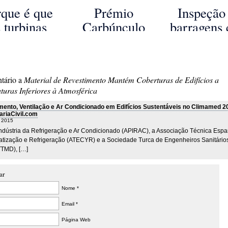
ercola que
utiliza gases
2018
rque é que
Prémio
Inspeção
rmitirá a
poluentes para
 turbinas
Carbúnculo
barragens
onstrução
produzir betão
icas têm 3
2016: Revelada
drones
ranha-céus
pás?
lista dos piores
 madeira
edifícios do
tário a
Material de Revestimento Mantém Coberturas de Edifícios a
Reino Unido
uras Inferiores à Atmosférica
ento, Ventilação e Ar Condicionado em Edifícios Sustentáveis no Climamed 20
riaCivil.com
, 2015
Indústria da Refrigeração e Ar Condicionado (APIRAC), a Associação Técnica Esp
atização e Refrigeração (ATECYR) e a Sociedade Turca de Engenheiros Sanitário
TMD), […]
ar
Nome *
Email *
Página Web