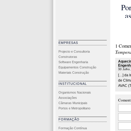
sup
Po
pe
as
c
eól
ar
de
EMPRESAS
1 Comen
Temperat
Projecto e Consultoria
Construtoras
Aquecim
Software Engenharia
Engenha
Equipamentos Construção
30 Julho
Materiais Construção
[…] da 
de Clim
INSTITUCIONAL
AVAC (T
Organismos Nacionais
Associações
Coment
Câmaras Municipais
Portos e Metropolitano
FORMAÇÃO
Formação Contínua