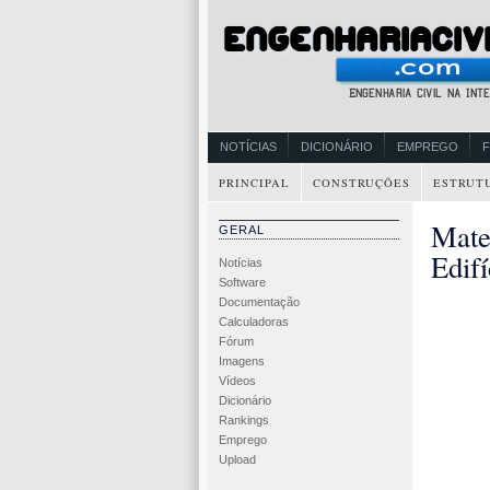
NOTÍCIAS
DICIONÁRIO
EMPREGO
PRINCIPAL
CONSTRUÇÕES
ESTRUT
Mate
GERAL
Edifí
Notícias
Software
Documentação
Calculadoras
Fórum
Imagens
Vídeos
Dicionário
Rankings
Emprego
Upload