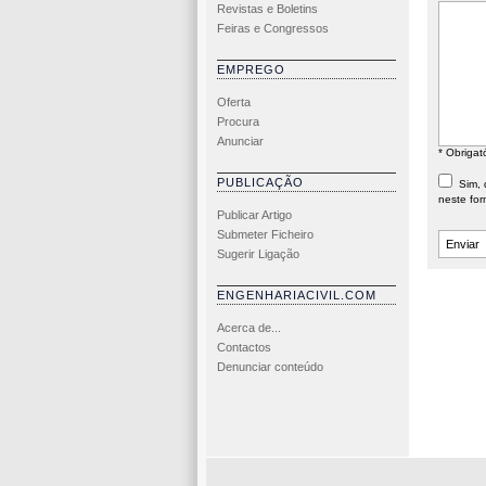
Revistas e Boletins
Feiras e Congressos
EMPREGO
Oferta
Procura
Anunciar
* Obrigat
PUBLICAÇÃO
Sim, d
neste for
Publicar Artigo
Submeter Ficheiro
Sugerir Ligação
ENGENHARIACIVIL.COM
Acerca de...
Contactos
Denunciar conteúdo