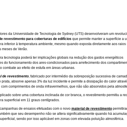
dores da Universidade de Tecnologia de Sydney (UTS) desenvolveram um revoluci
de revestimento para coberturas de edifícios
que permite manter a superfície a 
ra inferior à temperatura ambiente, mesmo quando exposta diretamente aos raios 
s meses de Verão.
ra tecnologia poderá ter implicações globais na redução dos gastos energéticos
es do funcionamento dos ares-condicionados para arrefecimento dos compartimen
 combate ao efeito de estufa em áreas urbanas.
l de revestimento
, fabricado por intermédio da sobreposição sucessiva de cama
 e prata, absorve apenas 3% da luz incidente e permite a dissipação do calor atrav
o com comprimentos de onda infravermelhos, que não são absorvidos pela atmosfe
licado sobre uma cobertura inclinada de cor branca, o revestimento permitiu a r
ra superficial em 11 graus centígrados.
 campanhas de ensaios efetuadas com o novo
material de revestimento
permitir
também que seu desempenho não se altera significativamente quando há acumula
superficial, sendo por isso aplicável em zonas com elevada poluição atmosférica.