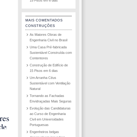
15 Pisos em 6 dias
MAIS COMENTADOS
CONSTRUÇÕES
As Maiores Obras de
Engenharia Civil no Brasil
Uma Casa Pré-fabricada
Sustentável Construída com
Contentores
Construção de Edifício de
15 Pisos em 6 dias
Um Arranha Céus
Sustentável com Ventilação
Natural
Tornando as Fachadas
Envidraçadas Mais Seguras
Evolução das Candidaturas
ao Curso de Engenharia
res
Civil em Universidades
 de
Portuguesas
éus
Engenheiros belgas