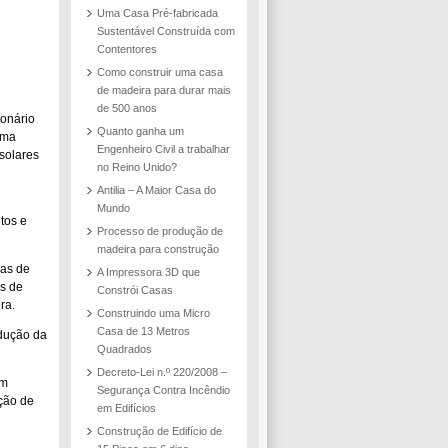
Uma Casa Pré-fabricada
Sustentável Construída com
Contentores
Como construir uma casa
de madeira para durar mais
de 500 anos
onário
Quanto ganha um
uma
Engenheiro Civil a trabalhar
solares
no Reino Unido?
Antilia – A Maior Casa do
Mundo
tos e
Processo de produção de
madeira para construção
das de
A Impressora 3D que
és de
Constrói Casas
ra.
Construindo uma Micro
Casa de 13 Metros
edução da
Quadrados
Decreto-Lei n.º 220/2008 –
am
Segurança Contra Incêndio
ção de
em Edifícios
Construção de Edifício de