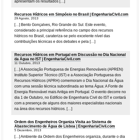
apresentam os resultados […]
Recursos Hídricos em Simpósio no Brasil | EngenhariaCivil.com
29 Agosto, 2013
[…] Bento Gonçalves, Rio Grande do Sul. Este evento,
considerado a principal referência no campo dos recursos
hídricos no Brasil, carateriza-se pelo excelente nível das
contribuições técnicas e dos debates e pela […]
Recursos Hídricos em Portugal em Discussão no Dia Nacional
da Água no IST | EngenhariaCivil.com
11 Outubro, 2013
[…] A Associação Portuguesa de Energias Renováveis (APREN)
Instituto Superior Técnico (IST) e a Associação Portuguesa dos
Recursos Hídricos (APRH) comemoram o Dia Nacional da Água
com uma sessão técnica subordinada ao tema Água: A Fonte de
Energia Renovável mais Antiga em Portugal. O evento decorre no
dia 1 de Outubro, no Edifício de Engenharia Civil do IST e contará
com a presença de alguns dos maiores especialistas nacionais
na área dos recursos hídricos. […]
Ordem dos Engenheiros Organiza Visita ao Sistema de
Abastecimento de Água de Lisboa | EngenhariaCivil.com
5 Dezembro, 2013
[…] Ambiente da Ordem dos Engenheiros organiza, durante o dia