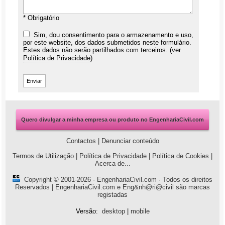
* Obrigatório
Sim, dou consentimento para o armazenamento e uso,
por este website, dos dados submetidos neste formulário.
Estes dados não serão partilhados com terceiros. (ver
Política de Privacidade
)
Quero divulgar a minha empresa ou produto no EngenhariaCivil.com
Contactos
|
Denunciar conteúdo
Termos de Utilização
|
Política de Privacidade
|
Política de Cookies
|
Acerca de...
Copyright © 2001-2026 ·
EngenhariaCivil.com
· Todos os direitos
Reservados | EngenhariaCivil.com e Eng&nh@ri@civil são marcas
registadas
Versão:
desktop
|
mobile