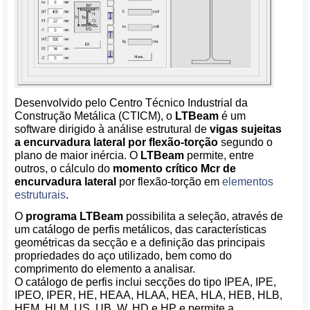
Desenvolvido pelo Centro Técnico Industrial da
Construção Metálica (CTICM), o
LTBeam
é um
software dirigido à análise estrutural de
vigas sujeitas
a encurvadura lateral por flexão-torção
segundo o
plano de maior inércia. O
LTBeam
permite, entre
outros, o cálculo do
momento crítico Mcr de
encurvadura lateral
por flexão-torção em
elementos
estruturais
.
O
programa LTBeam
possibilita a seleção, através de
um catálogo de perfis metálicos, das características
geométricas da secção e a definição das principais
propriedades do aço utilizado, bem como do
comprimento do elemento a analisar.
O catálogo de perfis inclui secções do tipo IPEA, IPE,
IPEO, IPER, HE, HEAA, HLAA, HEA, HLA, HEB, HLB,
HEM, HLM, US, UB, W, HD e HP e permite a