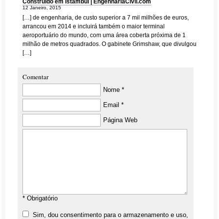
Construído em Istambul | EngenhariaCivil.com
12 Janeiro, 2015
[…] de engenharia, de custo superior a 7 mil milhões de euros,
arrancou em 2014 e incluirá também o maior terminal
aeroportuário do mundo, com uma área coberta próxima de 1
milhão de metros quadrados. O gabinete Grimshaw, que divulgou
[…]
Comentar
Nome *
Email *
Página Web
* Obrigatório
Sim, dou consentimento para o armazenamento e uso,