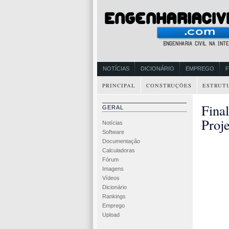
NOTÍCIAS
DICIONÁRIO
EMPREGO
PRINCIPAL
CONSTRUÇÕES
ESTRUT
Fina
GERAL
Proj
Notícias
Software
Documentação
Calculadoras
Fórum
Imagens
Vídeos
Dicionário
Rankings
Emprego
Upload