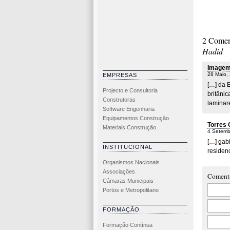
a
cl
pret
2 Comen
ob
Hadid
sist
Imagem 
con
28 Maio,
EMPRESAS
[…] da 
Projecto e Consultoria
britâni
Construtoras
laminar
Software Engenharia
Equipamentos Construção
Torres 
Materiais Construção
4 Setemb
[…] gab
INSTITUCIONAL
residen
Organismos Nacionais
Associações
Coment
Câmaras Municipais
Portos e Metropolitano
FORMAÇÃO
Formação Contínua