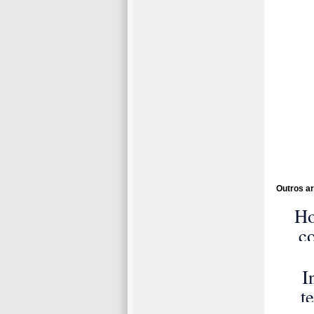
Outros ar
Ho
co
par
mai
I
t