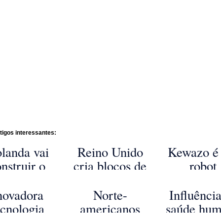
tigos interessantes:
landa vai
Reino Unido
Kewazo é
nstruir o
cria blocos de
robot
que eólico
alvenaria vivos
especiali
s barato do
capazes de
na monta
novadora
Norte-
Influênci
mundo
produzir
de andai
ecnologia
americanos
saúde hu
energia e