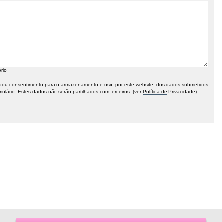
ório
ou consentimento para o armazenamento e uso, por este website, dos dados submetidos
mulário. Estes dados não serão partilhados com terceiros. (ver
Política de Privacidade
)