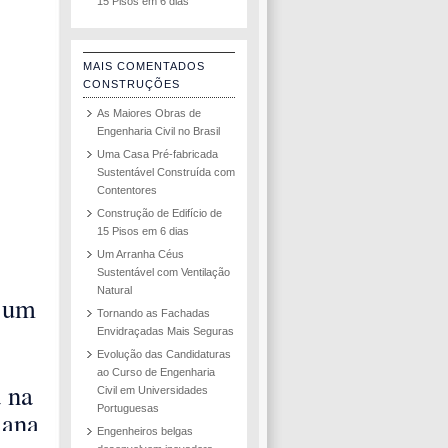
15 Pisos em 6 dias
MAIS COMENTADOS
CONSTRUÇÕES
As Maiores Obras de
Engenharia Civil no Brasil
Uma Casa Pré-fabricada
Sustentável Construída com
Contentores
Construção de Edifício de
15 Pisos em 6 dias
Um Arranha Céus
Sustentável com Ventilação
Natural
 um
Tornando as Fachadas
Envidraçadas Mais Seguras
zado
Evolução das Candidaturas
ao Curso de Engenharia
gem
a na
Civil em Universidades
mes
Portuguesas
mana
Engenheiros belgas