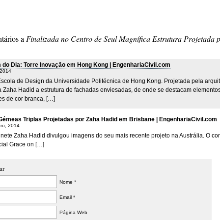
lemã de
utilizam betão
da oscilaç
purificar água
imatização
armado para
edifícios
ende tornar
construir a
outras
tários a
Finalizada no Centro de Seul Magnífica Estrutura Projetada 
soletos os
maior torre
estrutur
emas de ar-
eólica de
do Dia: Torre Inovação em Hong Kong | EngenhariaCivil.com
dicionado
sempre nos
 2014
EUA
Escola de Design da Universidade Politécnica de Hong Kong. Projetada pela arquit
ca Zaha Hadid a estrutura de fachadas enviesadas, de onde se destacam elemento
es de cor branca, […]
Gémeas Triplas Projetadas por Zaha Hadid em Brisbane | EngenhariaCivil.com
ro, 2014
inete Zaha Hadid divulgou imagens do seu mais recente projeto na Austrália. O c
cial Grace on […]
ar
Nome *
Email *
Página Web