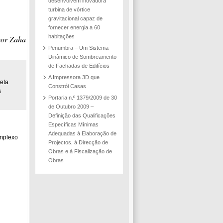
ão de
desenvolvem inovadora
 e
turbina de vórtice
gravitacional capaz de
fornecer energia a 60
habitações
por Zaha
as
Penumbra – Um Sistema
Dinâmico de Sombreamento
de Fachadas de Edifícios
A Impressora 3D que
eta
Constrói Casas
s
Portaria n.º 1379/2009 de 30
de Outubro 2009 –
Definição das Qualificações
Específicas Mínimas
Adequadas à Elaboração de
omplexo
Projectos, à Direcção de
Obras e à Fiscalização de
Obras