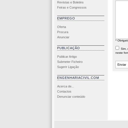
Revistas e Boletins
Feiras e Congressos
EMPREGO
Oferta
Procura
Anunciar
* Obrigat
PUBLICAÇÃO
Sim, d
neste for
Publicar Artigo
Submeter Ficheiro
Sugerir Ligação
ENGENHARIACIVIL.COM
Acerca de...
Contactos
Denunciar conteúdo