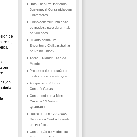
Uma Casa Pré-fabricada
Sustentável Construída com
Contentores
Como construir uma casa
de madeira para durar mais
de 500 anos
esign de
Quanto ganha um
ercial,
Engenheiro Civil a trabalhar
rios,
no Reino Unido?
Antilia – A Maior Casa do
s
Mundo
ga em
Processo de produção de
re.
madeira para construção
ica, do
A Impressora 3D que
autoria
Constrói Casas
Construindo uma Micro
de
Casa de 13 Metros
Quadrados
Decreto-Lei n.º 220/2008 –
Segurança Contra Incêndio
em Edifícios
Construção de Edifício de