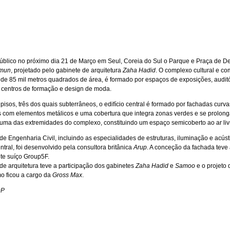
úblico no próximo dia 21 de Março em Seul, Coreia do Sul o Parque e Praça de D
mun
, projetado pelo gabinete de arquitetura
Zaha Hadid
. O complexo cultural e com
de 85 mil metros quadrados de área, é formado por espaços de exposições, auditó
centros de formação e design de moda.
pisos, três dos quais subterrâneos, o edifício central é formado por fachadas curva
s com elementos metálicos e uma cobertura que integra zonas verdes e se prolon
uma das extremidades do complexo, constituindo um espaço semicoberto ao ar liv
de Engenharia Civil, incluindo as especialidades de estruturas, iluminação e acúst
entral, foi desenvolvido pela consultora britânica
Arup
. A conceção da fachada teve 
te suíço Group5F.
 de arquitetura teve a participação dos gabinetes
Zaha Hadid
e
Samoo
e o projeto 
o ficou a cargo da
Gross Max
.
DP