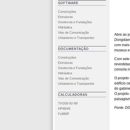
SOFTWARE
Construções
Estruturas
Geotecnia e Fundações
Hidráulica
Vias de Comunicação
Abre ao p
Urbanismo e Transportes
Dongdae
com mais 
DOCUMENTAÇÃO
museus e 
Construções
Com sete 
Estruturas
revestida
Geotecnia e Fundações
consola n
Hidráulica
O projeto 
Vias de Comunicação
edifício c
Urbanismo e Transportes
do gabine
O projeto
CALCULADORAS
paisagism
TIV200-92-89
Fonte: D
HP48/49
Fx880P