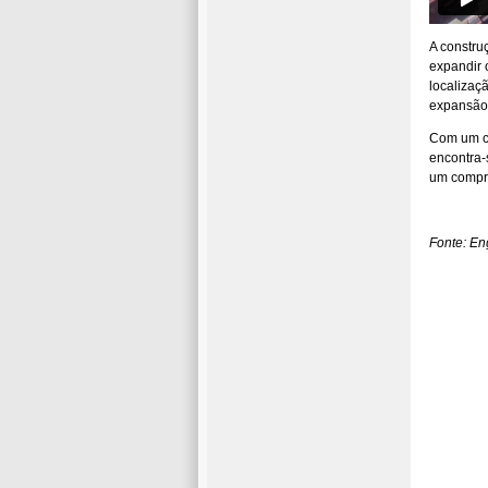
A constru
expandir 
localizaç
expansão 
Com um cu
encontra-
um compri
Fonte: En