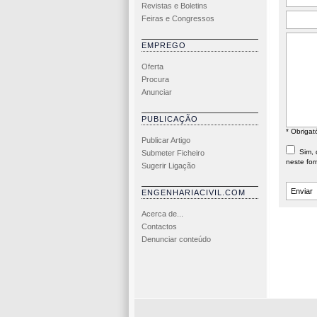
Revistas e Boletins
Feiras e Congressos
EMPREGO
Oferta
Procura
Anunciar
PUBLICAÇÃO
* Obrigat
Publicar Artigo
Sim, d
Submeter Ficheiro
neste for
Sugerir Ligação
ENGENHARIACIVIL.COM
Acerca de...
Contactos
Denunciar conteúdo