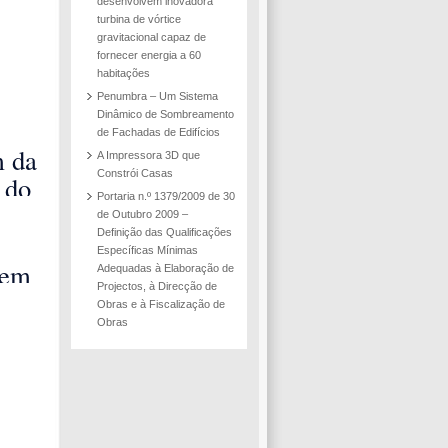
desenvolvem inovadora
turbina de vórtice
gravitacional capaz de
fornecer energia a 60
habitações
Penumbra – Um Sistema
Dinâmico de Sombreamento
de Fachadas de Edifícios
 da
A Impressora 3D que
Constrói Casas
 do
Portaria n.º 1379/2009 de 30
io do
de Outubro 2009 –
 de
Definição das Qualificações
Específicas Mínimas
d
vem
Adequadas à Elaboração de
Projectos, à Direcção de
tra-
Obras e à Fiscalização de
 de
Obras
ento
 das