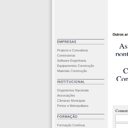
Outros ar
EMPRESAS
As
Projecto e Consultoria
pon
Construtoras
Software Engenharia
Equipamentos Construção
C
Materiais Construção
Con
INSTITUCIONAL
C
Organismos Nacionais
Inte
Associações
A
Câmaras Municipais
Portos e Metropolitano
Te
Coment
A
FORMAÇÃO
Formação Contínua