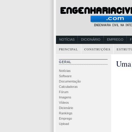
NOTÍCIAS
DICIONÁRIO
EMPREGO
PRINCIPAL
CONSTRUÇÕES
ESTRUT
Uma 
GERAL
Notícias
Software
Documentação
Calculadoras
Fórum
Imagens
Vídeos
Dicionário
Rankings
Emprego
Upload