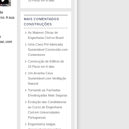
15 Pisos em 6 dias
de
os. A sua
MAIS COMENTADOS
CONSTRUÇÕES
As Maiores Obras de
a
Engenharia Civil no Brasil
mar, com
Uma Casa Pré-fabricada
Sustentável Construída com
Contentores
Construção de Edifício de
15 Pisos em 6 dias
Um Arranha Céus
Sustentável com Ventilação
Natural
Tornando as Fachadas
Envidraçadas Mais Seguras
Evolução das Candidaturas
ao Curso de Engenharia
Civil em Universidades
Portuguesas
Engenheiros belgas