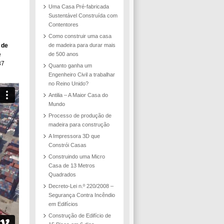
Uma Casa Pré-fabricada
Sustentável Construída com
Contentores
Como construir uma casa
 de
de madeira para durar mais
é
de 500 anos
37
Quanto ganha um
Engenheiro Civil a trabalhar
no Reino Unido?
Antilia – A Maior Casa do
Mundo
Processo de produção de
madeira para construção
A Impressora 3D que
Constrói Casas
Construindo uma Micro
Casa de 13 Metros
Quadrados
Decreto-Lei n.º 220/2008 –
Segurança Contra Incêndio
em Edifícios
Construção de Edifício de