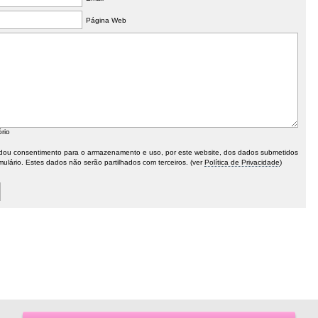
Página Web
ório
ou consentimento para o armazenamento e uso, por este website, dos dados submetidos
mulário. Estes dados não serão partilhados com terceiros. (ver
Política de Privacidade
)