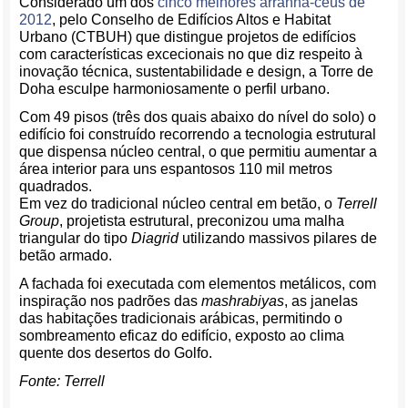
Considerado um dos
cinco melhores arranha-céus de
2012
, pelo Conselho de Edifícios Altos e Habitat
Urbano (CTBUH) que distingue projetos de edifícios
com características excecionais no que diz respeito à
inovação técnica, sustentabilidade e design, a Torre de
Doha esculpe harmoniosamente o perfil urbano.
Com 49 pisos (três dos quais abaixo do nível do solo) o
edifício foi construído recorrendo a tecnologia estrutural
que dispensa núcleo central, o que permitiu aumentar a
área interior para uns espantosos 110 mil metros
quadrados.
Em vez do tradicional núcleo central em betão, o
Terrell
Group
, projetista estrutural, preconizou uma malha
triangular do tipo
Diagrid
utilizando massivos pilares de
betão armado.
A fachada foi executada com elementos metálicos, com
inspiração nos padrões das
mashrabiyas
, as janelas
das habitações tradicionais arábicas, permitindo o
sombreamento eficaz do edifício, exposto ao clima
quente dos desertos do Golfo.
Fonte: Terrell