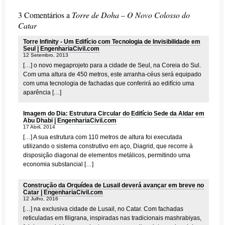
3 Comentários a
Torre de Doha – O Novo Colosso do
Catar
Torre Infinity - Um Edifício com Tecnologia de Invisibilidade em
Seul | EngenhariaCivil.com
12 Setembro, 2013
[…] o novo megaprojeto para a cidade de Seul, na Coreia do Sul.
Com uma altura de 450 metros, este arranha-céus será equipado
com uma tecnologia de fachadas que conferirá ao edifício uma
aparência […]
Imagem do Dia: Estrutura Circular do Edifício Sede da Aldar em
Abu Dhabi | EngenhariaCivil.com
17 Abril, 2014
[…] A sua estrutura com 110 metros de altura foi executada
utilizando o sistema construtivo em aço, Diagrid, que recorre à
disposição diagonal de elementos metálicos, permitindo uma
economia substancial […]
Construção da Orquídea de Lusail deverá avançar em breve no
Catar | EngenhariaCivil.com
12 Julho, 2016
[…] na exclusiva cidade de Lusail, no Catar. Com fachadas
reticuladas em filigrana, inspiradas nas tradicionais mashrabiyas,