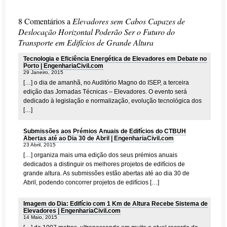
8 Comentários a
Elevadores sem Cabos Capazes de
Deslocação Horizontal Poderão Ser o Futuro do
Transporte em Edifícios de Grande Altura
Tecnologia e Eficiência Energética de Elevadores em Debate no
Porto | EngenhariaCivil.com
29 Janeiro, 2015
[…] o dia de amanhã, no Auditório Magno do ISEP, a terceira
edição das Jornadas Técnicas – Elevadores. O evento será
dedicado à legislação e normalização, evolução tecnológica dos
[…]
Submissões aos Prémios Anuais de Edifícios do CTBUH
Abertas até ao Dia 30 de Abril | EngenhariaCivil.com
23 Abril, 2015
[…] organiza mais uma edição dos seus prémios anuais
dedicados a distinguir os melhores projetos de edifícios de
grande altura. As submissões estão abertas até ao dia 30 de
Abril, podendo concorrer projetos de edifícios […]
Imagem do Dia: Edifício com 1 Km de Altura Recebe Sistema de
Elevadores | EngenhariaCivil.com
14 Maio, 2015