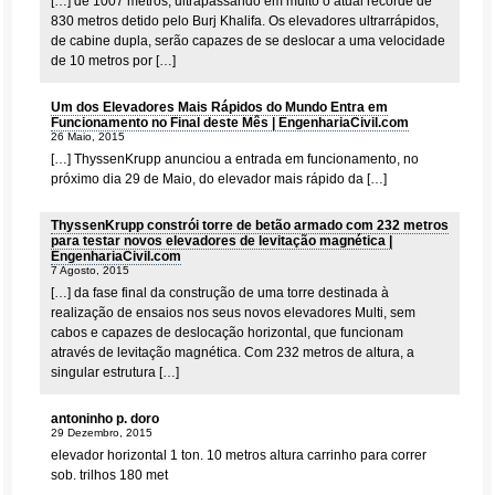
[…] de 1007 metros, ultrapassando em muito o atual recorde de
830 metros detido pelo Burj Khalifa. Os elevadores ultrarrápidos,
de cabine dupla, serão capazes de se deslocar a uma velocidade
de 10 metros por […]
Um dos Elevadores Mais Rápidos do Mundo Entra em
Funcionamento no Final deste Mês | EngenhariaCivil.com
26 Maio, 2015
[…] ThyssenKrupp anunciou a entrada em funcionamento, no
próximo dia 29 de Maio, do elevador mais rápido da […]
ThyssenKrupp constrói torre de betão armado com 232 metros
para testar novos elevadores de levitação magnética |
EngenhariaCivil.com
7 Agosto, 2015
[…] da fase final da construção de uma torre destinada à
realização de ensaios nos seus novos elevadores Multi, sem
cabos e capazes de deslocação horizontal, que funcionam
através de levitação magnética. Com 232 metros de altura, a
singular estrutura […]
antoninho p. doro
29 Dezembro, 2015
elevador horizontal 1 ton. 10 metros altura carrinho para correr
sob. trilhos 180 met